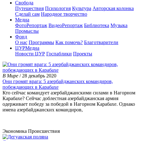
Свобода
Путешествия
Психология
Культура
Авторская колонка
Сделай сам
Народное творчество
Медиа
ФотоРепортаж
ВидеоРепортаж
Библиотека
Музыка
Промыслы
Фонд
О нас
Программы
Как помочь?
Благотварители
ЦУРМедиа
Новости ЦУР
Госпаблики
Проекты
В Мире
/ 28 декабрь 2020
Они громят врага: 5 азербайджанских командиров,
побеждающих в Карабахе
Кто сейчас командует азербайджанскими силами в Нагорном
Карабахе? Сейчас доблестная азербайджанская армия
одерживает победу за победой в Нагорном Карабахе. Однако
имена азербайджанских командиров,
Экономика
Происшествия