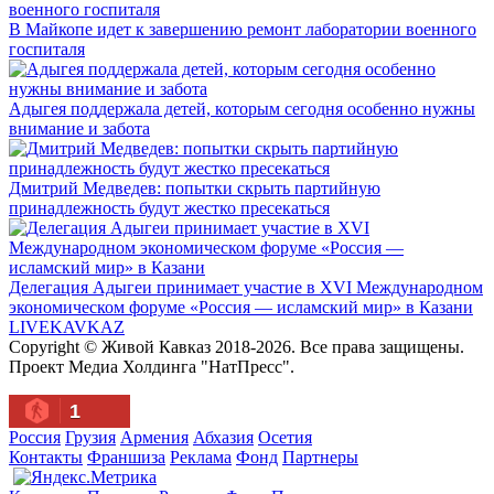
В Майкопе идет к завершению ремонт лаборатории военного
госпиталя
Адыгея поддержала детей, которым сегодня особенно нужны
внимание и забота
Дмитрий Медведев: попытки скрыть партийную
принадлежность будут жестко пресекаться
Делегация Адыгеи принимает участие в XVI Международном
экономическом форуме «Россия — исламский мир» в Казани
LIVE
KAVKAZ
Copyright © Живой Кавказ 2018-2026. Все права защищены.
Проект Медиа Холдинга "НатПресс".
1
Россия
Грузия
Армения
Абхазия
Осетия
Контакты
Франшиза
Реклама
Фонд
Партнеры