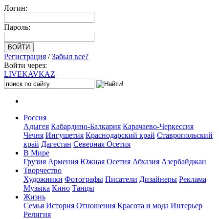
Логин:
Пароль:
Регистрация
/
Забыл все?
Войти через:
LIVE
KAVKAZ
Россия
Адыгея
Кабардино-Балкария
Карачаево-Черкессия
Чечня
Ингушетия
Краснодарский край
Ставропольский
край
Дагестан
Северная Осетия
В Мире
Грузия
Армения
Южная Осетия
Абхазия
Азербайджан
Творчество
Художники
Фотографы
Писатели
Дизайнеры
Реклама
Музыка
Кино
Танцы
Жизнь
Семья
История
Отношения
Красота и мода
Интерьер
Религия