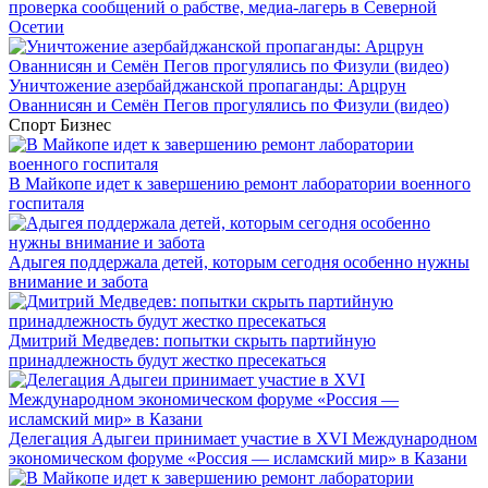
проверка сообщений о рабстве, медиа-лагерь в Северной
Осетии
Уничтожение азербайджанской пропаганды: Арцрун
Ованнисян и Семён Пегов прогулялись по Физули (видео)
Спорт
Бизнес
В Майкопе идет к завершению ремонт лаборатории военного
госпиталя
Адыгея поддержала детей, которым сегодня особенно нужны
внимание и забота
Дмитрий Медведев: попытки скрыть партийную
принадлежность будут жестко пресекаться
Делегация Адыгеи принимает участие в XVI Международном
экономическом форуме «Россия — исламский мир» в Казани