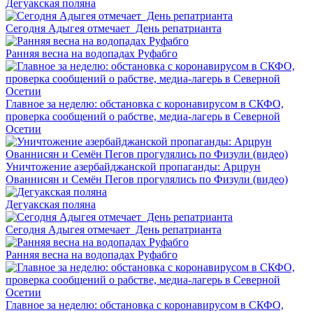
Дегуакская поляна
Сегодня Адыгея отмечает День репатрианта
Ранняя весна на водопадах Руфабго
Главное за неделю: обстановка с коронавирусом в СКФО,
проверка сообщений о рабстве, медиа-лагерь в Северной
Осетии
Уничтожение азербайджанской пропаганды: Арцрун
Ованнисян и Семён Пегов прогулялись по Физули (видео)
Дегуакская поляна
Сегодня Адыгея отмечает День репатрианта
Ранняя весна на водопадах Руфабго
Главное за неделю: обстановка с коронавирусом в СКФО,