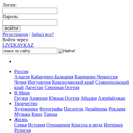
Логин:
Пароль:
Регистрация
/
Забыл все?
Войти через:
LIVE
KAVKAZ
Россия
Адыгея
Кабардино-Балкария
Карачаево-Черкессия
Чечня
Ингушетия
Краснодарский край
Ставропольский
край
Дагестан
Северная Осетия
В Мире
Грузия
Армения
Южная Осетия
Абхазия
Азербайджан
Творчество
Художники
Фотографы
Писатели
Дизайнеры
Реклама
Музыка
Кино
Танцы
Жизнь
Семья
История
Отношения
Красота и мода
Интерьер
Религия