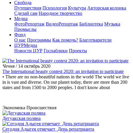
Свобода
Путешествия
Психология
Культура
Авторская колонка
Сделай сам
Народное творчество
Медиа
ФотоРепортаж
ВидеоРепортаж
Библиотека
Музыка
Промыслы
Фонд
О нас
Программы
Как помочь?
Благотварители
ЦУРМедиа
Новости ЦУР
Госпаблики
Проекты
Чечня
/ 14 октябрь 2020
The International beauty contest 2020: an invitation to participate
• There are no non-beautiful nations in the world The world we live
in is vast and diverse. On our planet today, there are more than 200
states and from 1500 to 2000 peoples. I don't know about
Экономика
Происшествия
Дегуакская поляна
Сегодня Адыгея отмечает День репатрианта