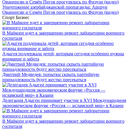
Уничтожение азербайджанской пропаганды: Арцрун
Ованнисян и Семён Пегов прогулялись по Физули (видео)
Спорт
Бизнес
В Майкопе идет к завершению ремонт лаборатории военного
госпиталя
Адыгея поддержала детей, которым сегодня особенно нужны
внимание и забота
Дмитрий Медведев: попытки скрыть партийную
принадлежность будут жестко пресекаться
Делегация Адыгеи принимает участие в XVI Международном
экономическом форуме «Россия — исламский мир» в Казани
В Майкопе идет к завершению ремонт лаборатории военного
госпиталя