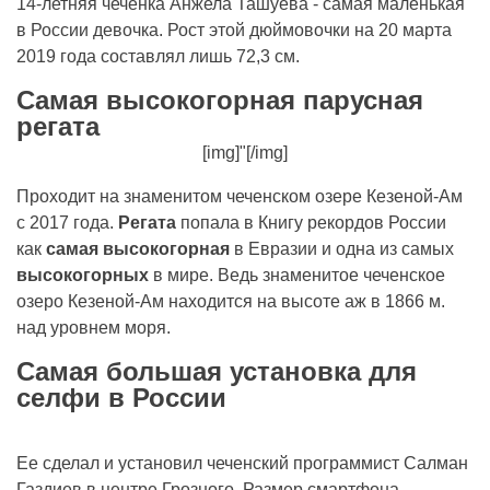
14-летняя чеченка Анжела Ташуева - самая маленькая
в России девочка. Рост этой дюймовочки на 20 марта
2019 года составлял лишь 72,3 см.
Самая высокогорная парусная
регата
[img]"[/img]
Проходит на знаменитом чеченском озере Кезеной-Ам
с 2017 года.
Регата
попала в Книгу рекордов России
как
самая высокогорная
в Евразии и одна из самых
высокогорных
в мире. Ведь знаменитое чеченское
озеро Кезеной-Ам находится на высоте аж в 1866 м.
над уровнем моря.
Самая большая установка для
селфи в России
Ее сделал и установил чеченский программист Салман
Газдиев в центре Грозного. Размер смартфона,