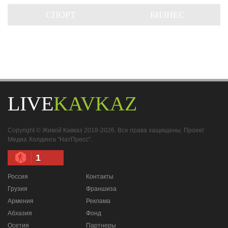
СПОРТ
БИЗНЕС
LIVE
KAVKAZ
Copyright © Живой Кавказ 2018-2026. Все права защищены. Проект
Медиа Холдинга "НатПресс".
1
Россия
Контакты
Грузия
Франшиза
Армения
Реклама
Абхазия
Фонд
Осетия
Партнеры