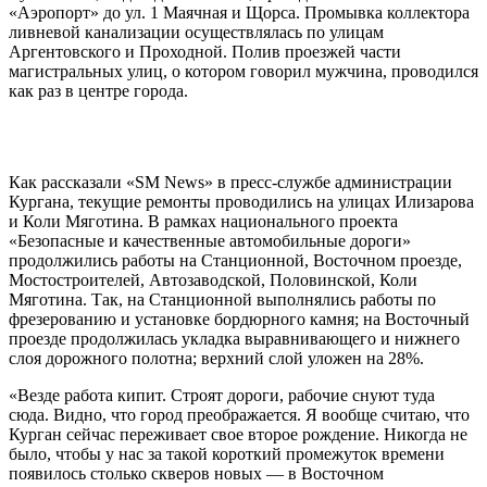
«Аэропорт» до ул. 1 Маячная и Щорса. Промывка коллектора
ливневой канализации осуществлялась по улицам
Аргентовского и Проходной. Полив проезжей части
магистральных улиц, о котором говорил мужчина, проводился
как раз в центре города.
Как рассказали «SM News» в пресс-службе администрации
Кургана, текущие ремонты проводились на улицах Илизарова
и Коли Мяготина. В рамках национального проекта
«Безопасные и качественные автомобильные дороги»
продолжились работы на Станционной, Восточном проезде,
Мостостроителей, Автозаводской, Половинской, Коли
Мяготина. Так, на Станционной выполнялись работы по
фрезерованию и установке бордюрного камня; на Восточный
проезде продолжилась укладка выравнивающего и нижнего
слоя дорожного полотна; верхний слой уложен на 28%.
«Везде работа кипит. Строят дороги, рабочие снуют туда
сюда. Видно, что город преображается. Я вообще считаю, что
Курган сейчас переживает свое второе рождение. Никогда не
было, чтобы у нас за такой короткий промежуток времени
появилось столько скверов новых — в Восточном