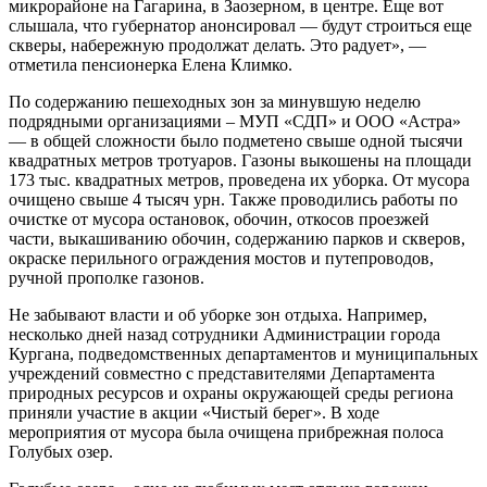
микрорайоне на Гагарина, в Заозерном, в центре. Еще вот
слышала, что губернатор анонсировал — будут строиться еще
скверы, набережную продолжат делать. Это радует», —
отметила пенсионерка Елена Климко.
По содержанию пешеходных зон за минувшую неделю
подрядными организациями – МУП «СДП» и ООО «Астра»
— в общей сложности было подметено свыше одной тысячи
квадратных метров тротуаров. Газоны выкошены на площади
173 тыс. квадратных метров, проведена их уборка. От мусора
очищено свыше 4 тысяч урн. Также проводились работы по
очистке от мусора остановок, обочин, откосов проезжей
части, выкашиванию обочин, содержанию парков и скверов,
окраске перильного ограждения мостов и путепроводов,
ручной прополке газонов.
Не забывают власти и об уборке зон отдыха. Например,
несколько дней назад сотрудники Администрации города
Кургана, подведомственных департаментов и муниципальных
учреждений совместно с представителями Департамента
природных ресурсов и охраны окружающей среды региона
приняли участие в акции «Чистый берег». В ходе
мероприятия от мусора была очищена прибрежная полоса
Голубых озер.