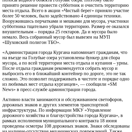
принято решение провести субботник и очистить территорию
места отдыха. Всего в акции «Чистый берег» приняло участие
более 50 человек, было задействовано 4 единицы техники.
Вооружившись перчатками и мешками для мусора, участники
субботника тщательно убрали территорию. Размер ее оказался
внушительным – порядка 25 гектаров. Да и мусора было
немало. Весь собранный мусор был вывезен на МУП
«Шуховский полигон ТБО».
«Администрация города Кургана напоминает гражданам, что
на въезде на Голубые озера установлены бункер для сбора
мусора, а по всей территории места отдыха и купания – урны.
После отдыха гражданам рекомендуется собрать мусор и
выбросить его в ближайший контейнер по дороге, это не так
сложно. Это позволит поддерживать в чистоте и порядке одно
из любимых мест отдыха курганцев», — сообщили «SM
News» в пресс-службе администрации города.
Активно власти занимаются и обслуживанием светофоров,
дорожных знаков и других элементов транспортной
инфраструктуры. По информации МКУ «Управление
дорожного хозяйства и благоустройства города Кургана», в
рамках исполнения муниципального контракта 18 июня
проведены осмотры 108 дорожных знаков. Знаки обследованы
на наличие-отсутствие механических повреждений. Также