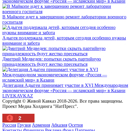
экономическом форуме «Россия — исламский мир» в Казани
В Майкопе идет к завершению ремонт лаборатории военного
госпиталя
Адыгея поддержала детей, которым сегодня особенно нужны
внимание и забота
Дмитрий Медведев: попытки скрыть партийную
принадлежность будут жестко пресекаться
Делегация Адыгеи принимает участие в XVI Международном
экономическом форуме «Россия — исламский мир» в Казани
LIVE
KAVKAZ
Copyright © Живой Кавказ 2018-2026. Все права защищены.
Проект Медиа Холдинга "НатПресс".
2
Россия
Грузия
Армения
Абхазия
Осетия
Контакты
Франшиза
Реклама
Фонд
Партнеры