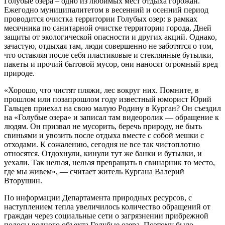
Голубые озера – одно из любимых мест отдыха горожан.
Ежегодно муниципалитетом в весенний и осенний период
проводится очистка территории Голубых озер: в рамках
месячника по санитарной очистке территории города, Дней
защиты от экологической опасности и других акций. Однако,
зачастую, отдыхая там, люди совершенно не заботятся о том,
что оставляя после себя пластиковые и стеклянные бутылки,
пакеты и прочий бытовой мусор, они наносят огромный вред
природе.
«Хорошо, что чистят пляжи, лес вокруг них. Помните, в
прошлом или позапрошлом году известный юморист Юрий
Гальцев приехал на свою малую Родину в Курган? Он съездил
на «Голубые озера» и записал там видеоролик — обращение к
людям. Он призвал не мусорить, беречь природу, не быть
свиньями и увозить после отдыха вместе с собой мешки с
отходами. К сожалению, сегодня не все так чистоплотно
относятся. Отдохнули, кинули тут же банки и бутылки, и
уехали. Так нельзя, нельзя превращать в свинарник то место,
где мы живем», — считает житель Кургана Валерий
Вторушин.
По информации Департамента природных ресурсов, с
наступлением тепла увеличилось количество обращений от
граждан через социальные сети о загрязнении прибрежной
полосы водного объекта Голубые озера. Поэтому было