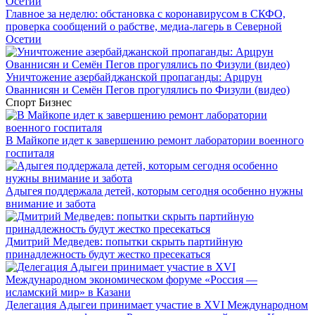
Главное за неделю: обстановка с коронавирусом в СКФО,
проверка сообщений о рабстве, медиа-лагерь в Северной
Осетии
Уничтожение азербайджанской пропаганды: Арцрун
Ованнисян и Семён Пегов прогулялись по Физули (видео)
Спорт
Бизнес
В Майкопе идет к завершению ремонт лаборатории военного
госпиталя
Адыгея поддержала детей, которым сегодня особенно нужны
внимание и забота
Дмитрий Медведев: попытки скрыть партийную
принадлежность будут жестко пресекаться
Делегация Адыгеи принимает участие в XVI Международном