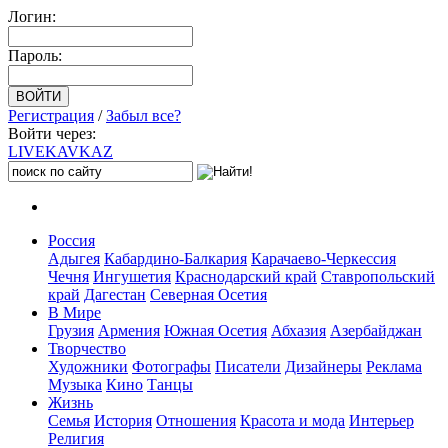
Логин:
Пароль:
Регистрация
/
Забыл все?
Войти через:
LIVE
KAVKAZ
Россия
Адыгея
Кабардино-Балкария
Карачаево-Черкессия
Чечня
Ингушетия
Краснодарский край
Ставропольский
край
Дагестан
Северная Осетия
В Мире
Грузия
Армения
Южная Осетия
Абхазия
Азербайджан
Творчество
Художники
Фотографы
Писатели
Дизайнеры
Реклама
Музыка
Кино
Танцы
Жизнь
Семья
История
Отношения
Красота и мода
Интерьер
Религия