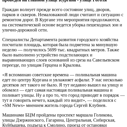
Граждан волнует прежде всего состояние улиц, дворов,
парков и скверов. Немаловажной люди считают и ситуацию с
ремонтом дорог. В Кургане эти мероприятия продолжаются,
на систематической основе ведется уборка пешеходных зон и
улично-дорожной сети.
Специалисты Департамента развития городского хозяйства
посчитали площадь, которая была подметена за минувшую
неделю — получилось 5699 тыс. квадратных метров. Также
было выполнено устройство подстилающих и
выравнивающих слоев оснований из среза на Савельевском
переезде, по улицам Герцена и Крылова.
«Я вспоминаю советские времена — поливальная машина
едет по центру Кургана и увлажняет асфальт. У нас несколько
десятков лет такого не было. Я тут недавно вышел на улицу и
обомлел — едет самая настоящая поливальная машина и
поливает улицы. Ну а про то, что город приводят в порядок —
тут и говорить нечего, каждый это видит», — поделился с
«SM News» мнением житель города Сергей Клубнев.
Машинами БЦМ пройдены проспект маршала Голикова,
улицы Дзержинского, Гагарина, Центральная, Сибирская,
Куйбышева, подъезд к Смолино, проезд от остановки