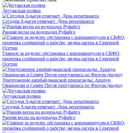
Дегуакская поляна
Сегодня Адыгея отмечает День репатрианта
Ранняя весна на водопадах Руфабго
Главное за неделю: обстановка с коронавирусом в СКФО,
проверка сообщений о рабстве, медиа-лагерь в Северной
Осетии
Уничтожение азербайджанской пропаганды: Арцрун
Ованнисян и Семён Пегов прогулялись по Физули (видео)
Дегуакская поляна
Сегодня Адыгея отмечает День репатрианта
Ранняя весна на водопадах Руфабго