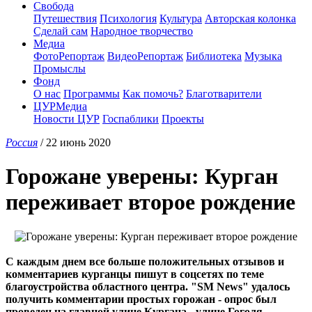
Свобода
Путешествия
Психология
Культура
Авторская колонка
Сделай сам
Народное творчество
Медиа
ФотоРепортаж
ВидеоРепортаж
Библиотека
Музыка
Промыслы
Фонд
О нас
Программы
Как помочь?
Благотварители
ЦУРМедиа
Новости ЦУР
Госпаблики
Проекты
Россия
/ 22 июнь 2020
Горожане уверены: Курган
переживает второе рождение
С каждым днем все больше положительных отзывов и
комментариев курганцы пишут в соцсетях по теме
благоустройства областного центра. "SM News" удалось
получить комментарии простых горожан - опрос был
проведен на главной улице Кургана - улице Гоголя