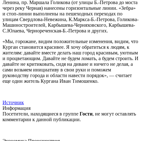
Ленина, пр. Маршала Голикова (от улицы Б.-Петрова до моста
через реку Черная) нанесены горизонтальные линии. «Зебра»
и стоп-линии выполнены на пешеходных переходах по
улицам Свердлова-Невежина, К.Маркса-Б.-Петрова, Голикова-
Машиностроителей, Карбышева-Черняховского, Карбышева-
С.Юлаева, Чернореченская-Б.-Петрова и других.
«Мы, горожане, видим положительные изменения, видим, что
Курган становится красивее. Я хочу обратиться к людям, к
жителям: давайте вместе делать наш город красивым, уютным
и процветающим. Давайте не будем ломать, а будем строить. И
давайте не критиковать, сидя на диване и ничего не делая, а
сами возьмем инициативу в свои руки и поможем
руководству города и области навести порядок», — считает
еще один житель Кургана Иван Тимошенко.
Источник
Информация
Посетители, находящиеся в группе
Гости
, не могут оставлять
комментарии к данной публикации.
Экономика
Происшествия