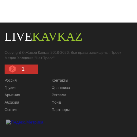
LIVE
KAVKAZ
Copyright © Живой Кавказ 2018-2026. Все права защищены. Проект
Медиа Холдинга "НатПресс".
1
Россия
Контакты
Грузия
Франшиза
Армения
Реклама
Абхазия
Фонд
Осетия
Партнеры