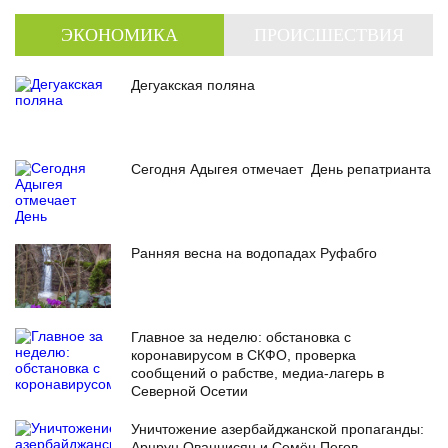
ЭКОНОМИКА
ПРОИСШЕСТВИЯ
Дегуакская поляна
Сегодня Адыгея отмечает День репатрианта
Ранняя весна на водопадах Руфабго
Главное за неделю: обстановка с
коронавирусом в СКФО, проверка
сообщений о рабстве, медиа-лагерь в
Северной Осетии
Уничтожение азербайджанской пропаганды:
Арцрун Ованнисян и Семён Пегов