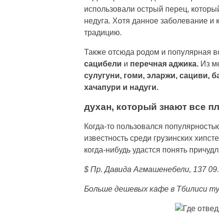
использовали острый перец, который
недуга. Хотя данное заболевание и 
традицию.
Также отсюда родом и популярная в
сацибели
и
перечная аджика.
Из м
сулугуни, гоми, эларжи, сациви, б
хачапури и надуги.
духан, который знают все 
Когда-то пользовался популярность
известность среди грузинских хипс
когда-нибудь удастся понять причудл
$ Пр. Давида Агмашенебели, 137 09.
Больше дешевых кафе в Тбилиси т