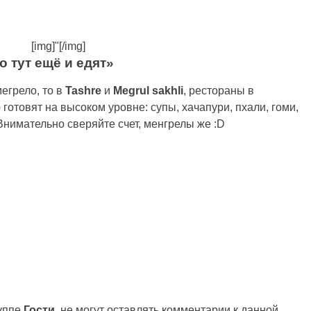
[img]"[/img]
о тут ещё и едят»
егрело, то в
Tashre
и
Megrul sakhli
, рестораны в
готовят на высоком уровне: супы, хачапури, пхали, гоми,
 Внимательно сверяйте счет, менгрелы же :D
руппе
Гости
, не могут оставлять комментарии к данной