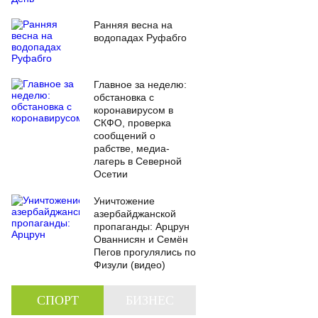
Ранняя весна на
водопадах Руфабго
Главное за неделю:
обстановка с
коронавирусом в
СКФО, проверка
сообщений о
рабстве, медиа-
лагерь в Северной
Осетии
Уничтожение
азербайджанской
пропаганды: Арцрун
Ованнисян и Семён
Пегов прогулялись по
Физули (видео)
СПОРТ
БИЗНЕС