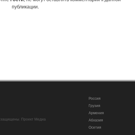
публикации.
Россия
Грузия
Армения
ва защищены. Проект Медиа
Абхазия
Осетия