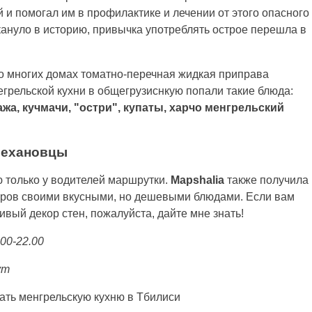
 и помогал им в профилактике и лечении от этого опасного
кануло в историю, привычка употреблять острое перешла в
о многих домах томатно-перечная жидкая приправа
егрельской кухни в общегрузиснкую попали такие блюда:
ажа, кучмачи, "остри", купаты, харчо менгрельский
плехановцы
ю только у водителей маршрутки.
Mapshalia
также получила
теров своими вкусными, но дешевыми блюдами. Если вам
ивый декор стен, пожалуйста, дайте мне знать!
00-22.00
ут