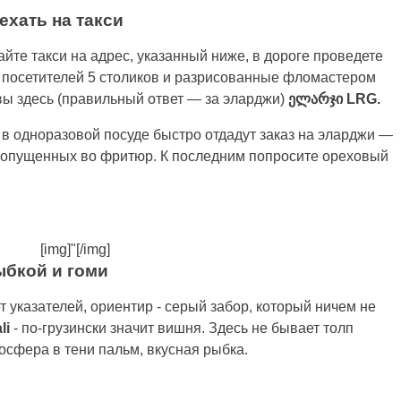
ехать на такси
те такси на адрес, указанный ниже, в дороге проведете
 посетителей 5 столиков и разрисованные фломастером
вы здесь (правильный ответ — за эларджи)
ელარჯი
LRG.
 в одноразовой посуде быстро отдадут заказ на эларджи —
 опущенных во фритюр. К последним попросите ореховый
[img]"[/img]
ыбкой и гоми
ет указателей, ориентир - серый забор, который ничем не
li
- по-грузински значит вишня. Здесь не бывает толп
мосфера в тени пальм, вкусная рыбка.