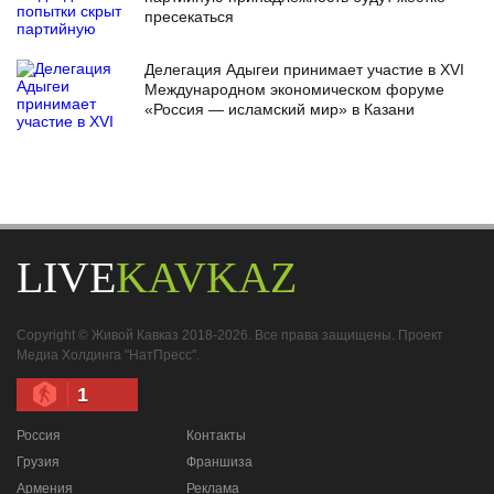
пресекаться
Делегация Адыгеи принимает участие в XVI
Международном экономическом форуме
«Россия — исламский мир» в Казани
LIVE
KAVKAZ
Copyright © Живой Кавказ 2018-2026. Все права защищены. Проект
Медиа Холдинга "НатПресс".
1
Россия
Контакты
Грузия
Франшиза
Армения
Реклама