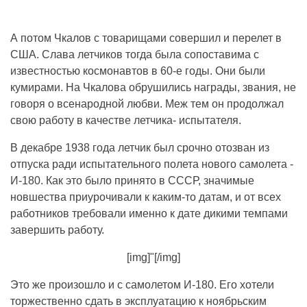
А потом Чкалов с товарищами совершил и перелет в
США. Слава летчиков тогда была сопоставима с
известностью космонавтов в 60-е годы. Они были
кумирами. На Чкалова обрушились награды, звания, не
говоря о всенародной любви. Меж тем он продолжал
свою работу в качестве летчика- испытателя.
В декабре 1938 года летчик был срочно отозван из
отпуска ради испытательного полета нового самолета -
И-180. Как это было принято в СССР, значимые
новшества приурочивали к каким-то датам, и от всех
работников требовали именно к дате дикими темпами
завершить работу.
[img]"[/img]
Это же произошло и с самолетом И-180. Его хотели
торжественно сдать в эксплуатацию к ноябрьским