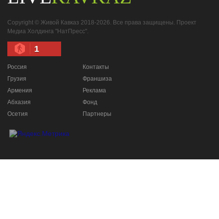
Copyright © Живой Кавказ 2018-2026. Все права защищены. Проект
Медиа Холдинга "НатПресс".
1
Россия
Контакты
Грузия
Франшиза
Армения
Реклама
Абхазия
Фонд
Осетия
Партнеры