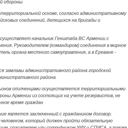
ой обороны
а территориальной основе, согласно административному
йсковых соединений, делящихся на бригады и
осуществляет начальник Генштаба ВС Армении с
ения. Руководителем (командиром) соединения в мирное
тель органа местного самоуправления, а в Ереване -
тся замлавы административного района городской
дминистративного района
льонов ополченцами осуществляется территориальными
оны Армении из состоящих на учете резервистов, не
нное время граждан
ение является заключенный с гражданином договор.
 человеком, который должен пройти обязательную
щим, спасателем или сотрудником УИУ и СПИСА, а также