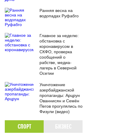
Ранняя весна на
водопадах Руфабго
Главное за неделю:
обстановка с
коронавирусом в
СКФО, проверка
сообщений о
рабстве, медиа-
лагерь в Северной
Осетии
Уничтожение
азербайджанской
пропаганды: Арцрун
Ованнисян и Семён
Пегов прогулялись по
Физули (видео)
СПОРТ
БИЗНЕС