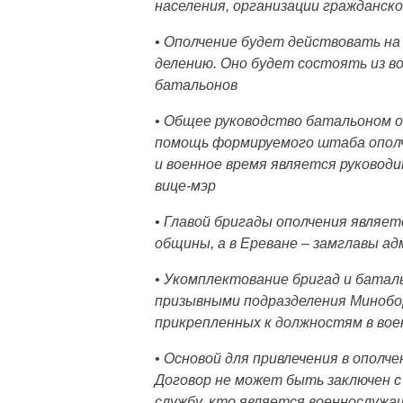
населения, организации гражданск
• Ополчение будет действовать н
делению. Оно будет состоять из во
батальонов
• Общее руководство батальоном 
помощь формируемого штаба ополч
и военное время является руководи
вице-мэр
• Главой бригады ополчения являе
общины, а в Ереване – замглавы а
• Укомплектование бригад и бата
призывными подразделения Минобор
прикрепленных к должностям в вое
• Основой для привлечения в ополч
Договор не может быть заключен с
службу, кто является военнослужа