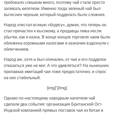
требовало слишком много, поэтому чай стали просто
заливать кипятком. Именно тогда зеленый чай был
вытеснен черным, который подделать было сложнее.
Народ хлестал всякую «бодягу», думая, что теперь он
стал причастен к высокому, а продавцы пива несли
убытки, как и казна. В конце концов торговля чаем было
обложена огромными налогами и казначеи вздохнули с
облегчением.
Народ же, хотя и был опечален, от чая и его подделок
отказаться уже не мог. А что удивляться? На нынешних
прилавках имитаций чая тоже предостаточно, и спрос
на них стабильный.
[img]"[/img]
Однако по-настоящему народным напитком чай
сделали два события: организация Британской Ост-
Индской компанией прямых поставок чая из Китая в