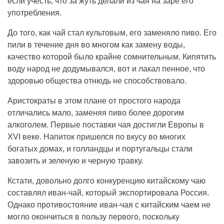
если учесть, что за жуть делали из чая на заре его
употребления.
До того, как чай стал культовым, его заменяло пиво. Его
пили в течение дня во многом как замену воды,
качество которой было крайне сомнительным. Кипятить
воду народ не додумывался, вот и лакал пенное, что
здоровью общества отнюдь не способствовало.
Аристократы в этом плане от простого народа
отличались мало, заменяя пиво более дорогим
алкоголем. Первые поставки чая достигли Европы в
XVI веке. Напиток пришелся по вкусу во многих
богатых домах, и голландцы и португальцы стали
завозить и зеленую и черную травку.
Кстати, довольно долго конкуренцию китайскому чаю
составлял иван-чай, который экспортировала Россия.
Однако противостояние иван-чая с китайским чаем не
могло окончиться в пользу первого, поскольку