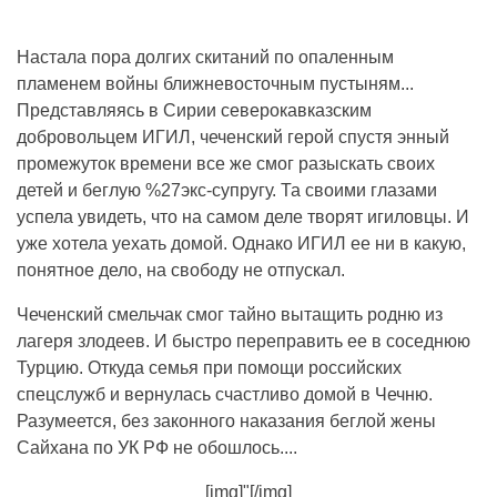
Настала пора долгих скитаний по опаленным
пламенем войны ближневосточным пустыням...
Представляясь в Сирии северокавказским
добровольцем ИГИЛ, чеченский герой спустя энный
промежуток времени все же смог разыскать своих
детей и беглую %27экс-супругу. Та своими глазами
успела увидеть, что на самом деле творят игиловцы. И
уже хотела уехать домой. Однако ИГИЛ ее ни в какую,
понятное дело, на свободу не отпускал.
Чеченский смельчак смог тайно вытащить родню из
лагеря злодеев. И быстро переправить ее в соседнюю
Турцию. Откуда семья при помощи российских
спецслужб и вернулась счастливо домой в Чечню.
Разумеется, без законного наказания беглой жены
Сайхана по УК РФ не обошлось....
[img]"[/img]