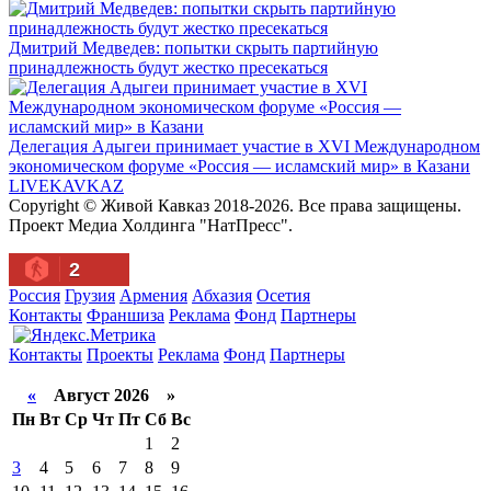
Дмитрий Медведев: попытки скрыть партийную
принадлежность будут жестко пресекаться
Делегация Адыгеи принимает участие в XVI Международном
экономическом форуме «Россия — исламский мир» в Казани
LIVE
KAVKAZ
Copyright © Живой Кавказ 2018-2026. Все права защищены.
Проект Медиа Холдинга "НатПресс".
2
Россия
Грузия
Армения
Абхазия
Осетия
Контакты
Франшиза
Реклама
Фонд
Партнеры
Контакты
Проекты
Реклама
Фонд
Партнеры
«
Август 2026 »
Пн
Вт
Ср
Чт
Пт
Сб
Вс
1
2
3
4
5
6
7
8
9