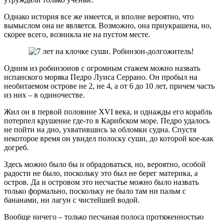
Однако история все же имеется, и вполне вероятно, что
вымыслом она не является. Возможно, она приукрашена, но,
скорее всего, возникла не на пустом месте.
Одним из робинзонов с огромным стажем можно назвать
испанского моряка Педро Луиса Серрано. Он пробыл на
необитаемом острове не 2, не 4, а от 6 до 10 лет, причем часть
из них – в одиночестве.
Жил он в первой половине XVI века, и однажды его корабль
потерпел крушение где-то в Карибском море. Педро удалось
не пойти на дно, ухватившись за обломки судна. Спустя
некоторое время он увидел полоску суши, до которой кое-как
догреб.
Здесь можно было бы и обрадоваться, но, вероятно, особой
радости не было, поскольку это был не берег материка, а
остров. Да и островом это несчастье можно было назвать
только формально, поскольку не было там ни пальм с
бананами, ни лагун с чистейшей водой.
Вообще ничего – только песчаная полоса протяженностью