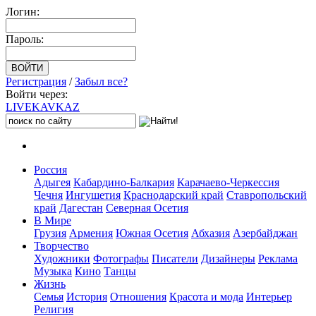
Логин:
Пароль:
Регистрация
/
Забыл все?
Войти через:
LIVE
KAVKAZ
Россия
Адыгея
Кабардино-Балкария
Карачаево-Черкессия
Чечня
Ингушетия
Краснодарский край
Ставропольский
край
Дагестан
Северная Осетия
В Мире
Грузия
Армения
Южная Осетия
Абхазия
Азербайджан
Творчество
Художники
Фотографы
Писатели
Дизайнеры
Реклама
Музыка
Кино
Танцы
Жизнь
Семья
История
Отношения
Красота и мода
Интерьер
Религия