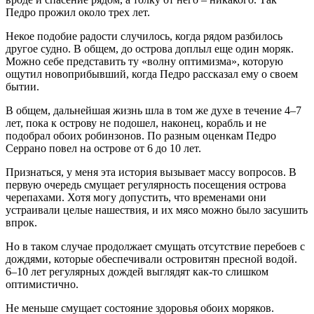
Педро прожил около трех лет.
Некое подобие радости случилось, когда рядом разбилось
другое судно. В общем, до острова доплыл еще один моряк.
Можно себе представить ту «волну оптимизма», которую
ощутил новоприбывший, когда Педро рассказал ему о своем
бытии.
В общем, дальнейшая жизнь шла в том же духе в течение 4–7
лет, пока к острову не подошел, наконец, корабль и не
подобрал обоих робинзонов. По разным оценкам Педро
Серрано повел на острове от 6 до 10 лет.
Признаться, у меня эта история вызывает массу вопросов. В
первую очередь смущает регулярность посещения острова
черепахами. Хотя могу допустить, что временами они
устраивали целые нашествия, и их мясо можно было засушить
впрок.
Но в таком случае продолжает смущать отсутствие перебоев с
дождями, которые обеспечивали островитян пресной водой.
6–10 лет регулярных дождей выглядят как-то слишком
оптимистично.
Не меньше смущает состояние здоровья обоих моряков.