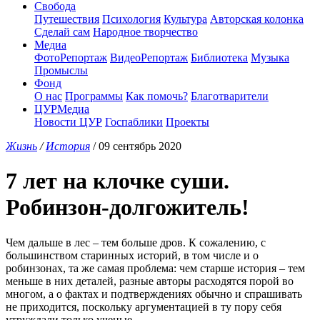
Свобода
Путешествия
Психология
Культура
Авторская колонка
Сделай сам
Народное творчество
Медиа
ФотоРепортаж
ВидеоРепортаж
Библиотека
Музыка
Промыслы
Фонд
О нас
Программы
Как помочь?
Благотварители
ЦУРМедиа
Новости ЦУР
Госпаблики
Проекты
Жизнь
/
История
/ 09 сентябрь 2020
7 лет на клочке суши.
Робинзон-долгожитель!
Чем дальше в лес – тем больше дров. К сожалению, с
большинством старинных историй, в том числе и о
робинзонах, та же самая проблема: чем старше история – тем
меньше в них деталей, разные авторы расходятся порой во
многом, а о фактах и подтверждениях обычно и спрашивать
не приходится, поскольку аргументацией в ту пору себя
утруждали только ученые.