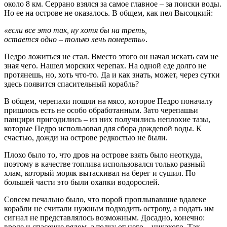
около 8 км. Серрано взялся за самое главное – за поиски воды.
Но ее на острове не оказалось. В общем, как пел Высоцкий:
«если все это так, ну хотя бы на треть,
остается одно – только лечь помереть»
.
Педро ложиться не стал. Вместо этого он начал искать сам не
зная чего. Нашел морских черепах. На одной еде долго не
протянешь, но, хоть что-то. Да и как знать, может, через сутки
здесь появится спасительный корабль?
В общем, черепахи пошли на мясо, которое Педро поначалу
пришлось есть не особо обработанным. Зато черепашьи
панцири пригодились – из них получились неплохие тазы,
которые Педро использовал для сбора дождевой воды. К
счастью, дожди на острове редкостью не были.
Плохо было то, что дров на острове взять было неоткуда,
поэтому в качестве топлива использовался только разный
хлам, который моряк вытаскивал на берег и сушил. По
большей части это были охапки водорослей.
Совсем печально было, что порой проплывавшие вдалеке
корабли не считали нужным подходить острову, а подать им
сигнал не представлялось возможным. Досадно, конечно:
вроде и спасение рядом, а толку от него – никакого. Так