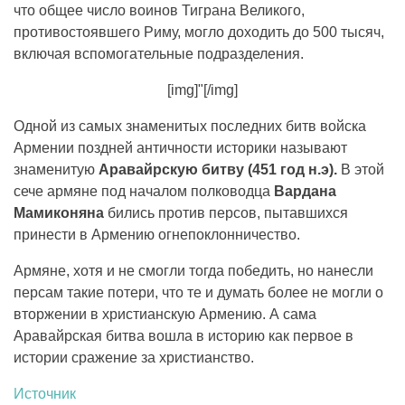
что общее число воинов Тиграна Великого,
противостоявшего Риму, могло доходить до 500 тысяч,
включая вспомогательные подразделения.
[img]"[/img]
Одной из самых знаменитых последних битв войска
Армении поздней античности историки называют
знаменитую
Аравайрскую битву (451 год н.э).
В этой
сече армяне под началом полководца
Вардана
Мамиконяна
бились против персов, пытавшихся
принести в Армению огнепоклонничество.
Армяне, хотя и не смогли тогда победить, но нанесли
персам такие потери, что те и думать более не могли о
вторжении в христианскую Армению. А сама
Аравайрская битва вошла в историю как первое в
истории сражение за христианство.
Источник