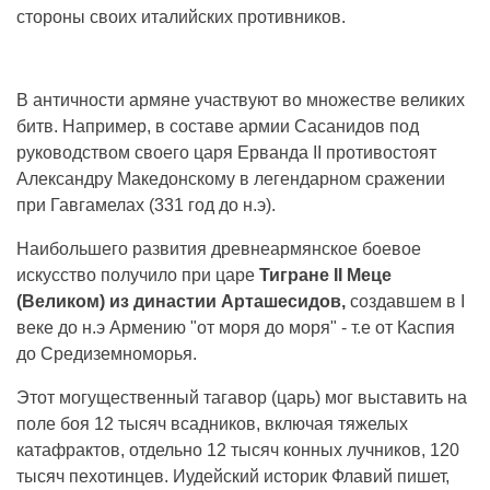
стороны своих италийских противников.
В античности армяне участвуют во множестве великих
битв. Например, в составе армии Сасанидов под
руководством своего царя Ерванда II противостоят
Александру Македонскому в легендарном сражении
при Гавгамелах (331 год до н.э).
Наибольшего развития древнеармянское боевое
искусство получило при царе
Тигране II Меце
(Великом) из династии Арташесидов,
создавшем в I
веке до н.э Армению "от моря до моря" - т.е от Каспия
до Средиземноморья.
Этот могущественный тагавор (царь) мог выставить на
поле боя 12 тысяч всадников, включая тяжелых
катафрактов, отдельно 12 тысяч конных лучников, 120
тысяч пехотинцев. Иудейский историк Флавий пишет,