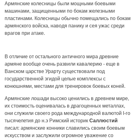
Армянские колесницы были мощными боевыми
машинами, защищенными по бокам железными
пластинами. Колесницы обычно помещались по бокам
армянского войска, наводя панику и сея ужас среди
врагов при атаке.
В отличие от остального античного мира древние
армяне вообще очень развили кавалерию - еще в
Ванском царстве Урарту существовали под
государственной эгидой целые комплексы с
конюшнями, местами для тренировок боевых коней.
Армянские лошади высоко ценились в древнем мире,
их стоимость оценивалась в драгоценных металлах,
они служили своего рода международной валютой I-го
тысячелетия до н.э Римский историк
Саллюстий
писал: армянские конники славились своим боевым
искусством и заслужили огромное уважение со