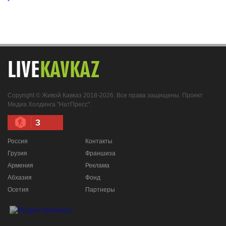
LIVE
KAVKAZ
Copyright © Живой Кавказ 2018-2026. Все права защищены. Проект
Медиа Холдинга "НатПресс".
3
Россия
Контакты
Грузия
Франшиза
Армения
Реклама
Абхазия
Фонд
Осетия
Партнеры