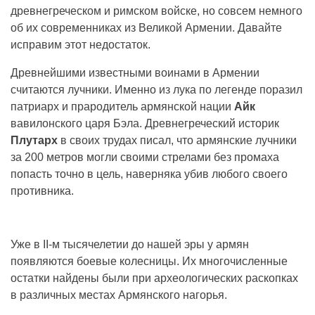
древнегреческом и римском войске, но совсем немного
об их современниках из Великой Армении. Давайте
исправим этот недостаток.
Древнейшими известными воинами в Армении
считаются лучники. Именно из лука по легенде поразил
патриарх и прародитель армянской нации
Айк
вавилонского царя Бэла. Древнегреческий историк
Плутарх
в своих трудах писал, что армянские лучники
за 200 метров могли своими стрелами без промаха
попасть точно в цель, наверняка убив любого своего
противника.
Уже в II-м тысячелетии до нашей эры у армян
появляются боевые колесницы. Их многочисленные
остатки найдены были при археологических раскопках
в различных местах Армянского нагорья.