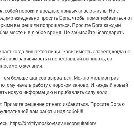
а собой пороки и вредные привычки всю жизнь. Но с
одимо ежедневно просить Бога, чтобы помог избавиться от
торыми вы решили попрощаться. Просите Бога каждый
юбом месте и в любое время. Не забывайте благодарить
ирает когда лишается пищи. Зависимость слабеет, когда не
ий свою зависимость и переставший выпивать, со
ыносимого желания.
, тем больше шансов вырваться. Можно миллион раз
а потому начать работу с пороком заново. И каждый новый
вать новую информацию и прибавлять силу воли.
т. Примите решение от него избавиться. Просите Бога о
зультативной вам работы над собой!!!
: https://dmitriymoskovtsev.ru/consultation/