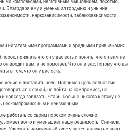
нными комплексами, негативным мышлением, похотью,
ми. Благодаря ему я уменьшил гордыню и уныние.
козависимости, наркозависимости, табакозависимости,
всеми негативными программами и вредными привычками:
порок, признать что он у вас есть и понять, что он вам не
 он вредит вам, а не помогает. Что он в вас, потому что вы
ты в том, что он у вас есть.
ешение и поставить цель. Например цель полностью
оговориться с собой, не пойти на компромисс, не
 и навсегда завязать. Чтобы больше никогда к этому не
ь бескомпромиссным и неизменным.
ле работать со своим пороком очень сложно.
ку, ломает волю и уменьшает нашу решимость. Сначала
но. Удержать намеченный курс удастся далеко не всем.