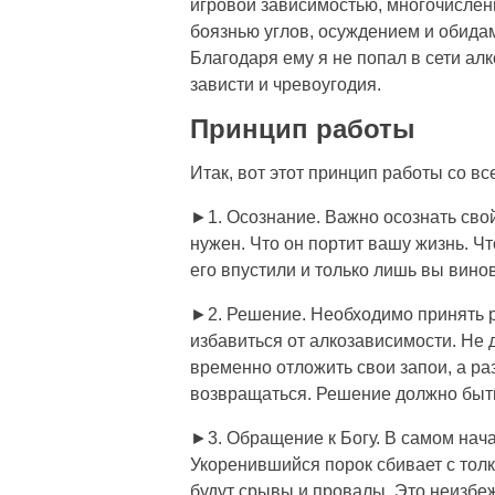
игровой зависимостью, многочисле
боязнью углов, осуждением и обида
Благодаря ему я не попал в сети ал
зависти и чревоугодия.
Принцип работы
Итак, вот этот принцип работы со 
►1. Осознание. Важно осознать свой 
нужен. Что он портит вашу жизнь. Что
его впустили и только лишь вы винова
►2. Решение. Необходимо принять р
избавиться от алкозависимости. Не д
временно отложить свои запои, а раз
возвращаться. Решение должно быт
►3. Обращение к Богу. В самом нача
Укоренившийся порок сбивает с тол
будут срывы и провалы. Это неизбеж