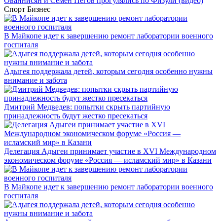
Ованнисян и Семён Пегов прогулялись по Физули (видео)
Спорт
Бизнес
В Майкопе идет к завершению ремонт лаборатории военного
госпиталя
Адыгея поддержала детей, которым сегодня особенно нужны
внимание и забота
Дмитрий Медведев: попытки скрыть партийную
принадлежность будут жестко пресекаться
Делегация Адыгеи принимает участие в XVI Международном
экономическом форуме «Россия — исламский мир» в Казани
В Майкопе идет к завершению ремонт лаборатории военного
госпиталя