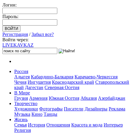
Логин:
Пароль:
Регистрация
/
Забыл все?
Войти через:
LIVE
KAVKAZ
Россия
Адыгея
Кабардино-Балкария
Карачаево-Черкессия
Чечня
Ингушетия
Краснодарский край
Ставропольский
край
Дагестан
Северная Осетия
В Мире
Грузия
Армения
Южная Осетия
Абхазия
Азербайджан
Творчество
Художники
Фотографы
Писатели
Дизайнеры
Реклама
Музыка
Кино
Танцы
Жизнь
Семья
История
Отношения
Красота и мода
Интерьер
Религия