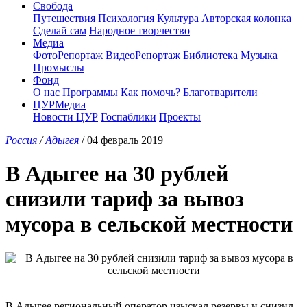
Свобода
Путешествия
Психология
Культура
Авторская колонка
Сделай сам
Народное творчество
Медиа
ФотоРепортаж
ВидеоРепортаж
Библиотека
Музыка
Промыслы
Фонд
О нас
Программы
Как помочь?
Благотварители
ЦУРМедиа
Новости ЦУР
Госпаблики
Проекты
Россия
/
Адыгея
/ 04 февраль 2019
В Адыгее на 30 рублей
снизили тариф за вывоз
мусора в сельской местности
В Адыгее региональный оператор изыскал резервы и снизил