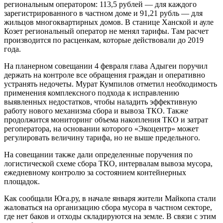
региональным оператором: 113,5 рублей — для каждого
зарегистрированного в частном доме и 91,21 рубль — для
жильцов многоквартирных домов. В станице Ханской и ауле
Козет региональный оператор не менял тарифы. Там расчет
производится по расценкам, которые действовали до 2019
года.
На планерном совещании 4 февраля глава Адыгеи поручил
держать на контроле все обращения граждан и оперативно
устранять недочеты. Мурат Кумпилов отметил необходимость
применения комплексного подхода к исправлению
выявленных недостатков, чтобы наладить эффективную
работу нового механизма сбора и вывоза ТКО. Также
продолжится мониторинг объема накопления ТКО и затрат
регоператора, на основании которого «Экоцентр» может
регулировать величину тарифа, но не выше предельного.
На совещании также дали определенные поручения по
логистической схеме сбора ТКО, интервалам вывоза мусора,
ежедневному контролю за состоянием контейнерных
площадок.
Как сообщали Юга.ру, в начале января жители Майкопа стали
жаловаться на организацию сбора мусора в частном секторе,
где нет баков и отходы складируются на земле. В связи с этим