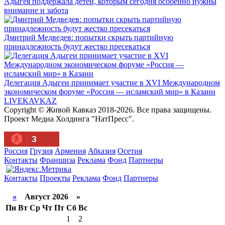
Адыгея поддержала детей, которым сегодня особенно нужны
внимание и забота
Дмитрий Медведев: попытки скрыть партийную
принадлежность будут жестко пресекаться
Делегация Адыгеи принимает участие в XVI Международном
экономическом форуме «Россия — исламский мир» в Казани
LIVE
KAVKAZ
Copyright © Живой Кавказ 2018-2026. Все права защищены.
Проект Медиа Холдинга "НатПресс".
3
Россия
Грузия
Армения
Абхазия
Осетия
Контакты
Франшиза
Реклама
Фонд
Партнеры
Контакты
Проекты
Реклама
Фонд
Партнеры
«
Август 2026 »
Пн
Вт
Ср
Чт
Пт
Сб
Вс
1
2