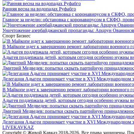
Ранняя весна на водопадах Руфабго
Главное за неделю: обстановка с коронавирусом в СКФО, прове
Уничтожение азербайджанской пропаганды: Арцрун Ованнисян
Спорт
Бизнес
В Майкопе идет к завершению ремонт лаборатории военного г
Адыгея поддержала детей, которым сегодня особенно нужны в
Дмитрий Медведев: попытки скрыть партийную принадлежность
Делегация Адыгеи принимает участие в XVI Международном э
В Майкопе идет к завершению ремонт лаборатории военного г
Адыгея поддержала детей, которым сегодня особенно нужны в
Дмитрий Медведев: попытки скрыть партийную принадлежность
Делегация Адыгеи принимает участие в XVI Международном э
LIVE
KAVKAZ
Copyright © Живой Кавказ 2018-2026. Все права защищены. П