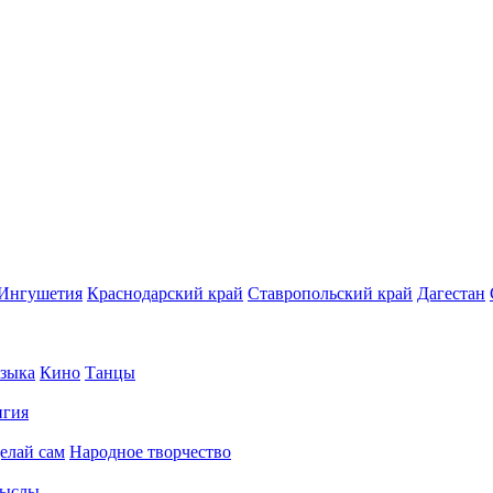
Ингушетия
Краснодарский край
Ставропольский край
Дагестан
зыка
Кино
Танцы
игия
елай сам
Народное творчество
ыслы