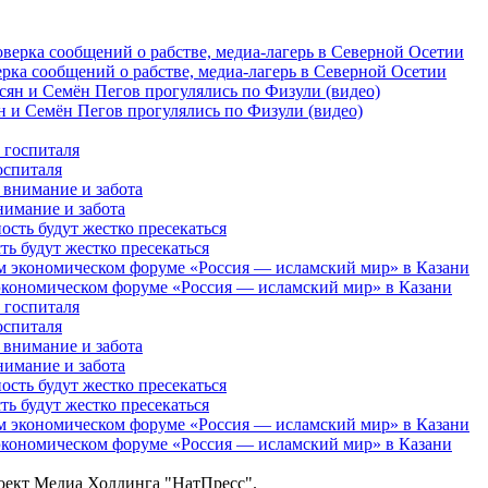
рка сообщений о рабстве, медиа-лагерь в Северной Осетии
 и Семён Пегов прогулялись по Физули (видео)
оспиталя
нимание и забота
 будут жестко пресекаться
кономическом форуме «Россия — исламский мир» в Казани
оспиталя
нимание и забота
 будут жестко пресекаться
кономическом форуме «Россия — исламский мир» в Казани
роект Медиа Холдинга "НатПресс".