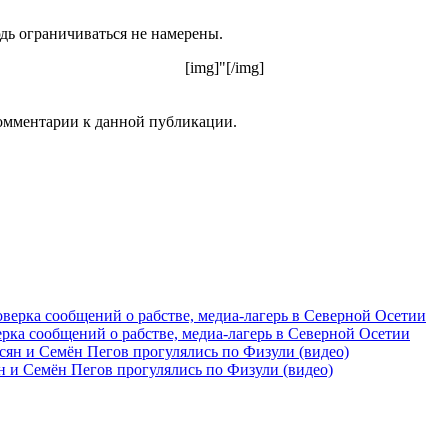
дь ограничиваться не намерены.
[img]"[/img]
 комментарии к данной публикации.
рка сообщений о рабстве, медиа-лагерь в Северной Осетии
 и Семён Пегов прогулялись по Физули (видео)