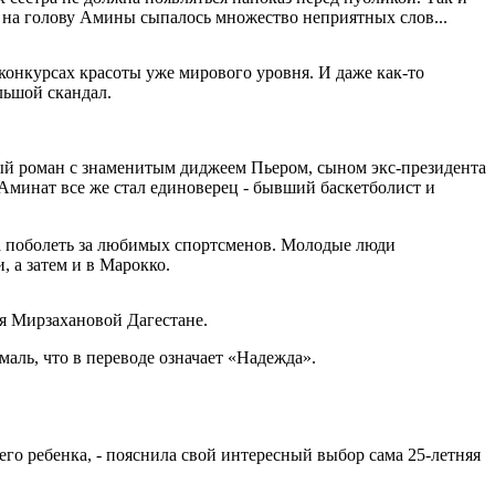
х на голову Амины сыпалось множество неприятных слов...
онкурсах красоты уже мирового уровня. И даже как-то
льшой скандал.
ый роман с знаменитым диджеем Пьером, сыном экс-президента
минат все же стал единоверец - бывший баскетболист и
ла поболеть за любимых спортсменов. Молодые люди
 а затем и в Марокко.
я Мирзахановой Дагестане.
аль, что в переводе означает «Надежда».
го ребенка, - пояснила свой интересный выбор сама 25-летняя