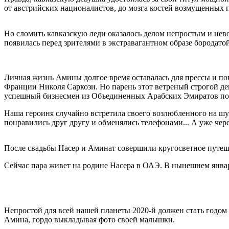
от австрийских националистов, до мозга костей возмущенных 
Но сломить кавказскую леди оказалось делом непростым и не
появилась перед зрителями в экстравагантном образе бородат
Личная жизнь Амины долгое время оставалась для прессы и п
Франции Николя Саркози. Но парень этот ветреный строгой де
успешный бизнесмен из Объединенных Арабских Эмиратов по
Наша героиня случайно встретила своего возлюбленного на ш
понравились друг другу и обменялись телефонами... А уже чер
После свадьбы Насер и Аминат совершили кругосветное путеше
Сейчас пара живет на родине Насера в ОАЭ. В нынешнем январ
Непростой для всей нашей планеты 2020-й должен стать годом 
Амина, гордо выкладывая фото своей малышки.