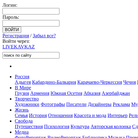
Логин:
Пароль:
Регистрация
/
Забыл все?
Войти через:
LIVE
KAVKAZ
Россия
Адыгея
Кабардино-Балкария
Карачаево-Черкессия
Чечня
В Мире
Грузия
Армения
Южная Осетия
Абхазия
Азербайджан
Творчество
Художники
Фотографы
Писатели
Дизайнеры
Реклама
Му
Жизнь
Семья
История
Отношения
Красота и мода
Интерьер
Рел
Свобода
Путешествия
Психология
Культура
Авторская колонка
Сд
Медиа
ФотоРепортаж
ВидеоРепортаж
Библиотека
Музыка
Пром