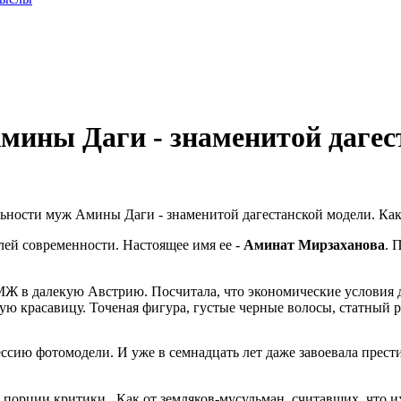
мины Даги - знаменитой дагес
ей современности. Настоящее имя ее -
Аминат Мирзаханова
. 
ПМЖ в далекую Австрию. Посчитала, что экономические условия 
ую красавицу. Точеная фигура, густые черные волосы, статный ро
ссию фотомодели. И уже в семнадцать лет даже завоевала прес
порции критики . Как от земляков-мусульман, считавших, что их