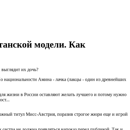
танской модели. Как
По национальности Амина - лачка (лакцы - один из древнейших
для жизни в России оставляют желать лучшего и потому нужно
ст...
тижный титул Мисс-Австрия, поразив строгое жюри еще и игрой
 сестра не должна появляться напоказ перед публикой. Так и