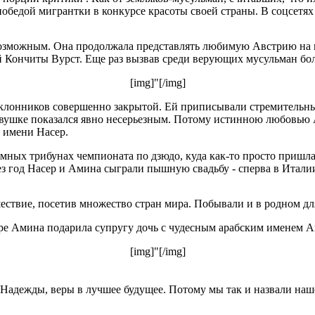
победой мигрантки в конкурсе красоты своей страны. В соцсетя
возможным. Она продолжала представлять любимую Австрию на к
ой Кончиты Вурст. Еще раз вызвав среди верующих мусульман бо
[img]"[/img]
оклонников совершенно закрытой. Ей приписывали стремительн
вушке показался явно несерьезным. Потому истинною любовью А
 имени Насер.
умных трибунах чемпионата по дзюдо, куда как-то просто приш
ез год Насер и Амина сыграли пышную свадьбу - сперва в Италии,
ствие, посетив множество стран мира. Побывали и в родном дл
е Амина подарила супругу дочь с чудесным арабским именем Ам
[img]"[/img]
Надежды, веры в лучшее будущее. Потому мы так и назвали наше