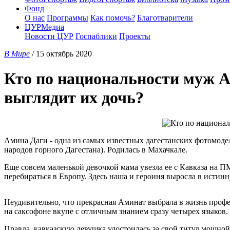
Фонд
О нас
Программы
Как помочь?
Благотварители
ЦУРМедиа
Новости ЦУР
Госпаблики
Проекты
В Мире
/ 15 октябрь 2020
Кто по национальности муж А
выглядит их дочь?
Амина Даги - одна из самых известных дагестанских фотомодел
народов горного Дагестана). Родилась в Махачкале.
Еще совсем маленькой девочкой мама увезла ее с Кавказа на 
перебираться в Европу. Здесь наша и героиня выросла в истинн
Неудивительно, что прекрасная Аминат выбрала в жизнь профе
на саксофоне вкупе с отличным знанием сразу четырех языков.
Правда, кавказскую девушка удостоилась за свой титул мощной 