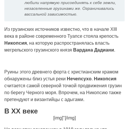
любили напрямую присоединять к себе земли,
незаселенные грузинами же. Ограничивались
вассальной зависимостью.
Из грузинских источников известно, что в начале XIII
века в районе современного Туапсе стояла крепость
Никопсия
, на которую распространялась власть
мегрельского грузинского князя
Вардана Дадиани
.
Руины этого древнего форта с христианским храмом
обнаружены близ устья реки
Нечепсухо
.
Никопсия
считается самой северной точкой продвижения грузин
по берегу Черного моря. Впрочем, на Никопсию также
претендуют и византийцы с адыгами.
В XX веке
[img]"[/img]