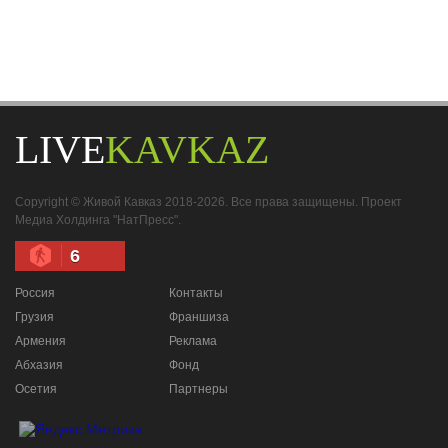
LIVE
KAVKAZ
Copyright © Живой Кавказ 2018-2026. Все права защищены. Проект
Медиа Холдинга "НатПресс".
6
Россия
Контакты
Грузия
Франшиза
Армения
Реклама
Абхазия
Фонд
Осетия
Партнеры