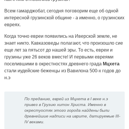
Всем гамарджобат, сегодня поговорим еще об одной
интересной грузинской общине - а именно, о грузинских
евреях.
Когда точно евреи появились на Иверской земле, не
знает никто. Кавказоведы полагают, что произошло сие
еще лет за пятьсот до нашей эры. То есть, евреи и
грузины уже 26 веков вместе! И первыми евреями
поселившими в окрестностях древнего града
Мцхета
стали иудейские беженцы из Вавилона 500-х годов до
н.э
По преданию, еврей из Мцхета в I веке н.э
привез в Грузию хитон Христа. Именно в
окрестyостях этого города найдены были
древнейшие надписи на иврите, датируемые III-
IV веками.