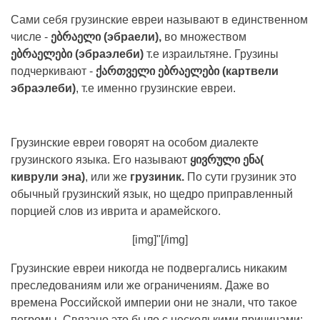
Сами себя грузинские евреи называют в единственном
числе -
ებრაელი (эбраели),
во множеством
ებრაელები (эбраэлеби)
т.е израильтяне. Грузины
подчеркивают -
ქართველი ებრაელები (картвели
эбраэлеби)
, т.е именно грузинские евреи.
Грузинские евреи говорят на особом диалекте
грузинского языка. Его называют
ყივრული ენა(
киврули эна)
, или же
грузиник.
По сути грузиник это
обычный грузинский язык, но щедро приправленный
порцией слов из иврита и арамейского.
[img]"[/img]
Грузинские евреи никогда не подвергались никаким
преследованиям или же ограничениям. Даже во
времена Российской империи они не знали, что такое
погромы. Связано это было с несколькими причинами: