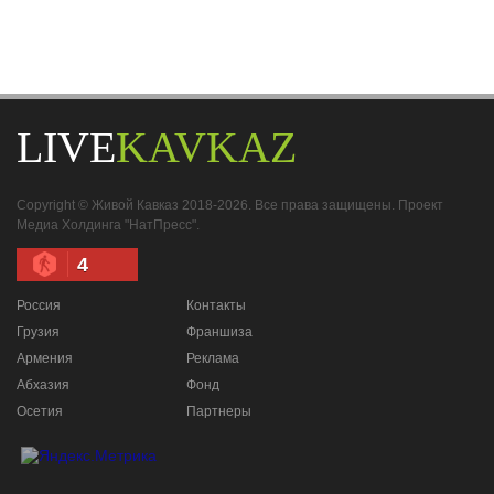
LIVE
KAVKAZ
Copyright © Живой Кавказ 2018-2026. Все права защищены. Проект
Медиа Холдинга "НатПресс".
4
Россия
Контакты
Грузия
Франшиза
Армения
Реклама
Абхазия
Фонд
Осетия
Партнеры