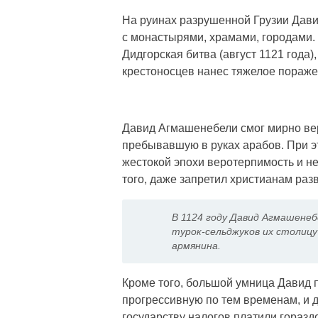
На руинах разрушенной Грузии Дави
с монастырями, храмами, городами.
Дидгорская битва (август 1121 года)
крестоносцев нанес тяжелое пораже
Давид Агмашенебели смог мирно верн
пребывавшую в руках арабов. При э
жестокой эпохи веротерпимость и не
того, даже запретил христианам разв
В 1124 году Давид Агмашенеб
турок-сельджуков их столицу
армянина.
Кроме того, большой умница Давид 
прогрессивную по тем временам, и 
государству налогов платили горазд