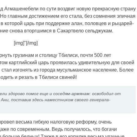
д Агмашенебели по сути воздвиг новую прекрасную страну
 Но главным достижением его стала, без сомнения эпичная
, в которой царь при поддержке алан, половцев и рыцарей-
ние снова вторгшимся в Сакартвело сельджукам.
[img]"[/img]
уть грузинам и столицу Тбилиси, почти 500 лет
том картлийский царь проявилась удивительную для своей
 стал изгонять из города мусульманское население. Более
одить и резать в Тбилиси свиней!
ели здорово помог еще и соседям-армянам: освободил от
 Ани, поставив здесь наместником своего генерала-
провел весьма гибкую налоговую реформу, очень
даже по современным. Ведь получилось, что богачи
о больше бедных! Также в его копилке весьма удачные