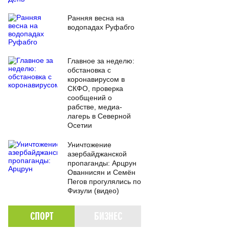
Ранняя весна на
водопадах Руфабго
Главное за неделю:
обстановка с
коронавирусом в
СКФО, проверка
сообщений о
рабстве, медиа-
лагерь в Северной
Осетии
Уничтожение
азербайджанской
пропаганды: Арцрун
Ованнисян и Семён
Пегов прогулялись по
Физули (видео)
СПОРТ
БИЗНЕС