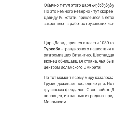
Обычно титул этого царя აღმაშენებე
Но это немного неверно - тут скорее
Давиду IV, кстати, приклеился в лет
закрепился в работах грузинских ист
Царь Давид пришел к власти 1089 г
Туркоба
- грандиозного нашествия н
разгромивших Византию. Шестнадцат
вконец обнищавшая страна, чья быв
центром исламского Эмирата!
На тот момент всему миру казалось
Грузия доживает последние дни. Но
грузинских феодалов. Свое войско 
половцев, изгнанных из родных при
Мономахом.