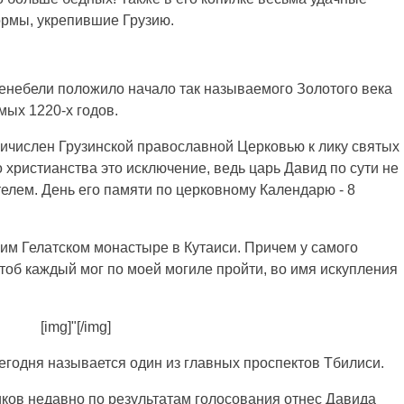
рмы, укрепившие Грузию.
небели положило начало так называемого Золотого века
мых 1220-х годов.
причислен Грузинской православной Церковью к лику святых
 христианства это исключение, ведь царь Давид по сути не
лем. День его памяти по церковному Календарю - 8
им Гелатском монастыре в Кутаиси. Причем у самого
чтоб каждый мог по моей могиле пройти, во имя искупления
[img]"[/img]
егодня называется один из главных проспектов Тбилиси.
ков недавно по результатам голосования отнес Давида