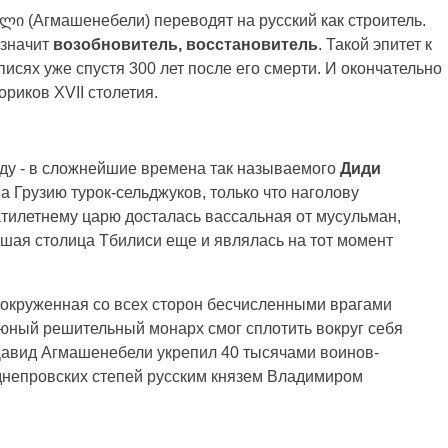
ლი (Агмашенебели) переводят на русский как строитель.
 значит
возобновитель, восстановитель
. Такой эпитет к
описях уже спустя 300 лет после его смерти. И окончательно
ориков XVII столетия.
оду - в сложнейшие времена так называемого
Диди
а Грузию турок-сельджуков, только что наголову
илетнему царю досталась вассальная от мусульман,
шая столица Тбилиси еще и являлась на тот момент
: окруженная со всех сторон бесчисленными врагами
 юный решительный монарх смог сплотить вокруг себя
Давид Агмашенебели укрепил 40 тысячами воинов-
днепровских степей русским князем Владимиром