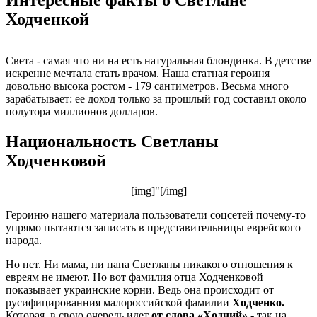
Ходченкой
Света - самая что ни на есть натуральная блондинка. В детстве
искренне мечтала стать врачом. Наша статная героиня
довольно высока ростом - 179 сантиметров. Весьма много
зарабатывает: ее доход только за прошлый год составил около
полутора миллионов долларов.
Национальность Светланы
Ходченковой
[img]"[/img]
Героиню нашего материала пользователи соцсетей почему-то
упрямо пытаются записать в представительницы еврейского
народа.
Но нет. Ни мама, ни папа Светланы никакого отношения к
евреям не имеют. Но вот фамилия отца Ходченковой
показывает украинские корни. Ведь она происходит от
русифицированния малороссийской фамилии
Ходченко.
Которая, в свою очередь идет
от слова «Ходчий»
- так на