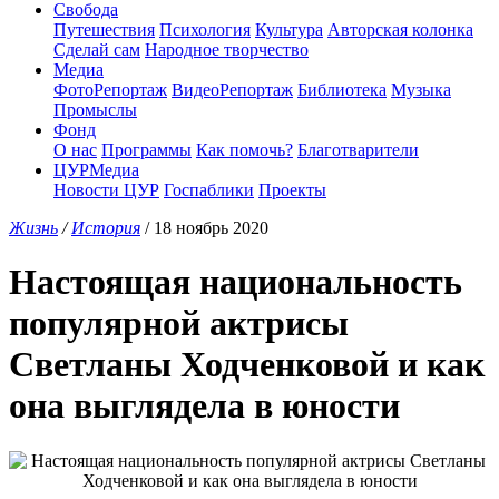
Свобода
Путешествия
Психология
Культура
Авторская колонка
Сделай сам
Народное творчество
Медиа
ФотоРепортаж
ВидеоРепортаж
Библиотека
Музыка
Промыслы
Фонд
О нас
Программы
Как помочь?
Благотварители
ЦУРМедиа
Новости ЦУР
Госпаблики
Проекты
Жизнь
/
История
/ 18 ноябрь 2020
Настоящая национальность
популярной актрисы
Светланы Ходченковой и как
она выглядела в юности