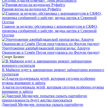
Сегодня Адыгея отмечает День репатрианта
Ранняя весна на водопадах Руфабго
Главное за неделю: обстановка с коронавирусом в СКФО,
проверка сообщений о рабстве, медиа-лагерь в Северной
Осетии
Уничтожение азербайджанской пропаганды: Арцрун
Ованнисян и Семён Пегов прогулялись по Физули (видео)
Спорт
Бизнес
В Майкопе идет к завершению ремонт лаборатории военного
госпиталя
Адыгея поддержала детей, которым сегодня особенно нужны
внимание и забота
Дмитрий Медведев: попытки скрыть партийную