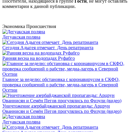
Посетители, находящиеся в группе
Гости
, не могут оставлять
комментарии к данной публикации.
Экономика
Происшествия
Дегуакская поляна
Сегодня Адыгея отмечает День репатрианта
Ранняя весна на водопадах Руфабго
Главное за неделю: обстановка с коронавирусом в СКФО,
проверка сообщений о рабстве, медиа-лагерь в Северной
Осетии
Уничтожение азербайджанской пропаганды: Арцрун
Ованнисян и Семён Пегов прогулялись по Физули (видео)
Дегуакская поляна