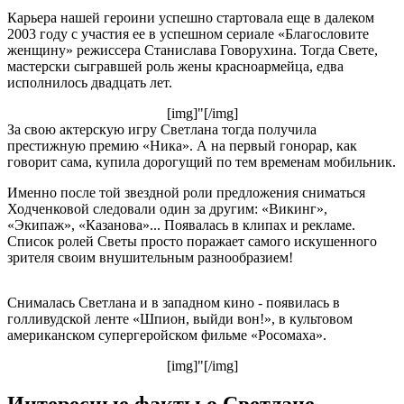
Карьера нашей героини успешно стартовала еще в далеком
2003 году с участия ее в успешном сериале «Благословите
женщину» режиссера Станислава Говорухина. Тогда Свете,
мастерски сыгравшей роль жены красноармейца, едва
исполнилось двадцать лет.
[img]"[/img]
За свою актерскую игру Светлана тогда получила
престижную премию «Ника». А на первый гонорар, как
говорит сама, купила дорогущий по тем временам мобильник.
Именно после той звездной роли предложения сниматься
Ходченковой следовали один за другим: «Викинг»,
«Экипаж», «Казанова»... Появалась в клипах и рекламе.
Список ролей Светы просто поражает самого искушенного
зрителя своим внушительным разнообразием!
Снималась Светлана и в западном кино - появилась в
голливудской ленте «Шпион, выйди вон!», в культовом
американском супергеройском фильме «Росомаха».
[img]"[/img]
Интересные факты о Светлане