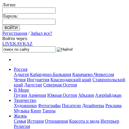
Логин:
Пароль:
Регистрация
/
Забыл все?
Войти через:
LIVE
KAVKAZ
Россия
Адыгея
Кабардино-Балкария
Карачаево-Черкессия
Чечня
Ингушетия
Краснодарский край
Ставропольский
край
Дагестан
Северная Осетия
В Мире
Грузия
Армения
Южная Осетия
Абхазия
Азербайджан
Творчество
Художники
Фотографы
Писатели
Дизайнеры
Реклама
Музыка
Кино
Танцы
Жизнь
Семья
История
Отношения
Красота и мода
Интерьер
Религия