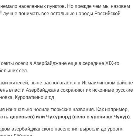
 немало населенных пунктов. Но прежде чем мы назовем
ие" лучше понимать все остальные народы Российской
 секты осели в Азербайджане еще в середине XIX-го
больших сел.
ами жителей, ныне располагается в Исмаилинском районе
день власти Азербайджана сохраняют их исконные русские
овка, Куропаткино и т.д
ия изначально носили тюркские названия. Как например,
сть деревьев) или Чухурюрд (село в урочище Чухур).
одом азербайджанского населения выросли до уровня