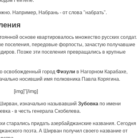
родом Гёйтепе.
ожно. Например, Набрань - от слова "набрать".
ления
тоянной основе квартировалось множество русских солдат.
ые поселения, передовые форпосты, зачастую получавшие
диров. Позже эти поселения превращались в крупные
о освобожденный город
Физули
в Нагорном Карабахе,
начально носивший имя полковника Павла Корягина.
[img]"[/img]
д Ширван, изначально называвший
Зубовка
по имени
вка - в честь генерала Скобелева.
охи старались придать азербайджанские названия. Сегодня
жанского поэта. А Ширван получил своего название от