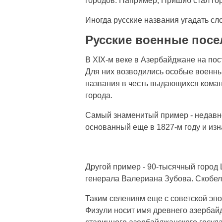
городов. Например, Пришиб стал го
Иногда русские названия угадать сл
Русские военные посе
В XIX-м веке в Азербайджане на пос
Для них возводились особые военн
названия в честь выдающихся коман
города.
Самый знаменитый пример - недавн
основанный еще в 1827-м году и из
Другой пример - 90-тысячный горо
генерала Валериана Зубова. Скобеле
Таким селениям еще с советской эп
Физули носит имя древнего азербайд