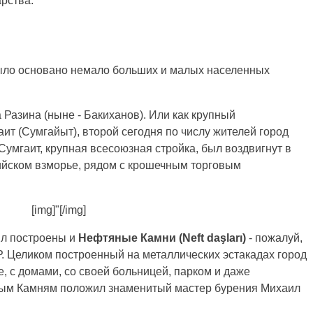
рства.
ло основано немало больших и малых населенных
Разина (ныне - Бакиханов). Или как крупный
т (Сумгайыт), второй сегодня по числу жителей город
Сумгаит, крупная всесоюзная стройка, был воздвигнут в
пийском взморье, рядом с крошечным торговым
[img]"[/img]
ыл построены и
Нефтяные Камни (Neft daşları)
- пожалуй,
 Целиком построенный на металлических эстакадах город
, с домами, со своей больницей, парком и даже
ым Камням положил знаменитый мастер бурения Михаил