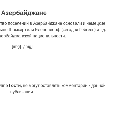
 Азербайджане
тво поселений в Азербайджане основали и немецкие
не Шамкир) или Еленендорф (сегодня Гейгель) и т.д.
азербайджанской национальности.
[img]"[/img]
руппе
Гости
, не могут оставлять комментарии к данной
публикации.