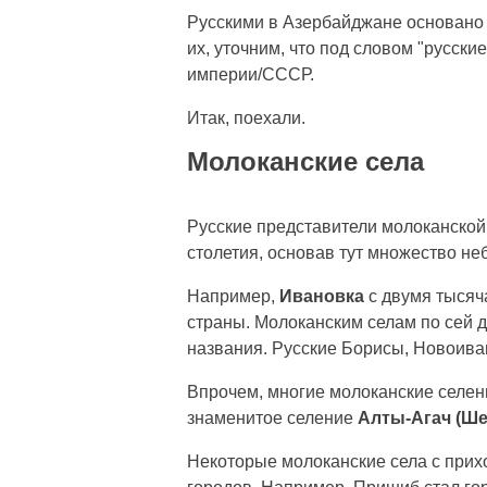
Русскими в Азербайджане основано
их, уточним, что под словом "русск
империи/СССР.
Итак, поехали.
Молоканские села
Русские представители молоканской
столетия, основав тут множество не
Например,
Ивановка
с двумя тысяч
страны. Молоканским селам по сей 
названия. Русские Борисы, Новоиван
Впрочем, многие молоканские селен
знаменитое селение
Алты-Агач (Ше
Некоторые молоканские села с прих