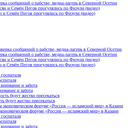
рка сообщений о рабстве, медиа-лагерь в Северной Осетии
 и Семён Пегов прогулялись по Физули (видео)
рка сообщений о рабстве, медиа-лагерь в Северной Осетии
 и Семён Пегов прогулялись по Физули (видео)
оспиталя
нимание и забота
 будут жестко пресекаться
кономическом форуме «Россия — исламский мир» в Казани
оспиталя