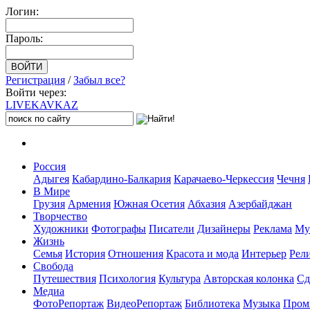
Логин:
Пароль:
Регистрация
/
Забыл все?
Войти через:
LIVE
KAVKAZ
Россия
Адыгея
Кабардино-Балкария
Карачаево-Черкессия
Чечня
В Мире
Грузия
Армения
Южная Осетия
Абхазия
Азербайджан
Творчество
Художники
Фотографы
Писатели
Дизайнеры
Реклама
Му
Жизнь
Семья
История
Отношения
Красота и мода
Интерьер
Рел
Свобода
Путешествия
Психология
Культура
Авторская колонка
Сд
Медиа
ФотоРепортаж
ВидеоРепортаж
Библиотека
Музыка
Пром