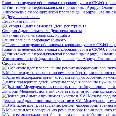
Главное за неделю: обстановка с коронавирусом в СКФО, прове
Уничтожение азербайджанской пропаганды: Арцрун Ованнисян
Дегуакская поляна
Сегодня Адыгея отмечает День репатрианта
Ранняя весна на водопадах Руфабго
Главное за неделю: обстановка с коронавирусом в СКФО, прове
Уничтожение азербайджанской пропаганды: Арцрун Ованнисян
Спорт
Бизнес
В Майкопе идет к завершению ремонт лаборатории военного г
Адыгея поддержала детей, которым сегодня особенно нужны в
Дмитрий Медведев: попытки скрыть партийную принадлежность
Делегация Адыгеи принимает участие в XVI Международном э
В Майкопе идет к завершению ремонт лаборатории военного г