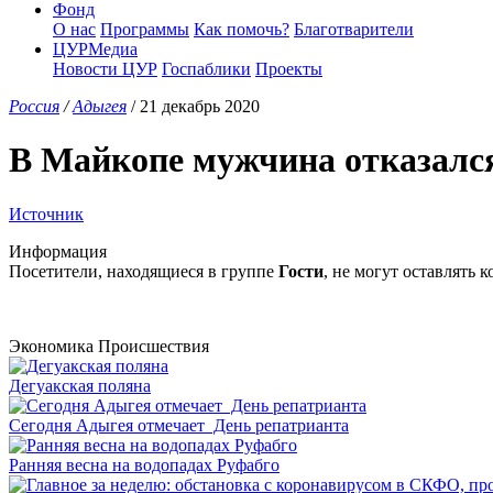
Фонд
О нас
Программы
Как помочь?
Благотварители
ЦУРМедиа
Новости ЦУР
Госпаблики
Проекты
Россия
/
Адыгея
/ 21 декабрь 2020
В Майкопе мужчина отказался 
Источник
Информация
Посетители, находящиеся в группе
Гости
, не могут оставлять
Экономика
Происшествия
Дегуакская поляна
Сегодня Адыгея отмечает День репатрианта
Ранняя весна на водопадах Руфабго