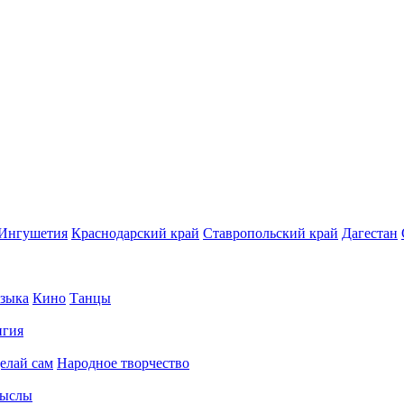
Ингушетия
Краснодарский край
Ставропольский край
Дагестан
зыка
Кино
Танцы
игия
елай сам
Народное творчество
ыслы