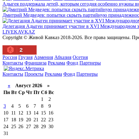
Адыгея поддержала детей, которым сегодня особенно нужны в
Дмитрий Медведев: попытки скрыть партийную принадлежность
Делегация Адыгеи принимает участие в XVI Международном э
LIVE
KAVKAZ
Copyright © Живой Кавказ 2018-2026. Все права защищены. П
2
Россия
Грузия
Армения
Абхазия
Осетия
Контакты
Франшиза
Реклама
Фонд
Партнеры
Контакты
Проекты
Реклама
Фонд
Партнеры
«
Август 2026 »
Пн
Вт
Ср
Чт
Пт
Сб
Вс
1
2
3
4
5
6
7
8
9
10
11
12
13
14
15
16
17
18
19
20
21
22
23
24
25
26
27
28
29
30
31