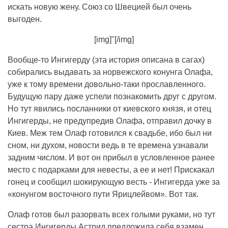
искать новую жену. Союз со Швецией был очень
выгоден.
[img]"[/img]
Вообще-то Ингигерду (эта история описана в сагах)
собирались выдавать за норвежского конунга Олафа,
уже к тому времени довольно-таки прославленного.
Будущую пару даже успели познакомить друг с другом.
Но тут явились посланники от киевского князя, и отец
Ингигерды, не предупредив Олафа, отправил дочку в
Киев. Меж тем Олаф готовился к свадьбе, ибо был ни
сном, ни духом, новости ведь в те времена узнавали
задним числом. И вот он прибыл в условленное ранее
место с подарками для невесты, а ее и нет! Прискакал
гонец и сообщил шокирующую весть - Ингигерда уже за
«конунгом восточного пути Ярицлейвом». Вот так.
Олаф готов был разорвать всех голыми руками, но тут
сестра Ингигерды Астрид предложила себя взамен.