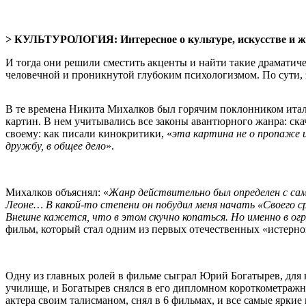
>
КУЛЬТУРОЛОГИЯ: Интересное о культуре, искусстве и ж
И тогда они решили сместить акценты и найти такие драматич
человечной и проникнутой глубоким психологизмом. По сути, 
В те времена Никита Михалков был горячим поклонником итал
картин. В нем учитывались все законы авантюрного жанра: ска
своему: как писали кинокритики, «
эта картина не о пропаже и
дружбу, в общее дело
».
Михалков объяснял: «
Жанр действительно был определен с сам
Леоне… В какой-то степени он побудил меня начать «Своего 
Внешне кажется, что в этом скучно копаться. Но именно в о
фильм, который стал одним из первых отечественных «истернов
Одну из главных ролей в фильме сыграл Юрий Богатырев, для 
училище, и Богатырев снялся в его дипломном короткометражн
актера своим талисманом, снял в 6 фильмах, и все самые ярки