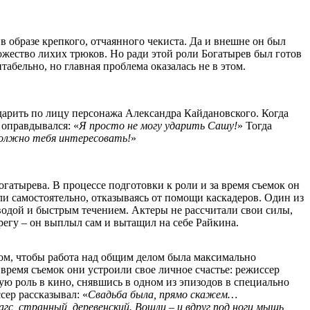
в образе крепкого, отчаянного чекиста. Да и внешне он был
жество лихих трюков. Но ради этой роли Богатырев был готов
табельно, но главная проблема оказалась не в этом.
арить по лицу персонажа Александра Кайдановского. Когда
 оправдывался: «
Я просто не могу ударить Сашу!
» Тогда
должно тебя интересовать!
»
огатырева. В процессе подготовки к роли и за время съемок он
ли самостоятельно, отказываясь от помощи каскадеров. Один из
одой и быстрым течением. Актеры не рассчитали свои силы,
ерегу – он выплыл сам и вытащил на себе Райкина.
том, чтобы работа над общим делом была максимально
время съемок они устроили свое личное счастье: режиссер
ю роль в кино, снявшись в одном из эпизодов в специально
сер рассказывал: «
Свадьба была, прямо скажем…
гс, странный, деревенский. Вошли – и вдруг под ноги мышь