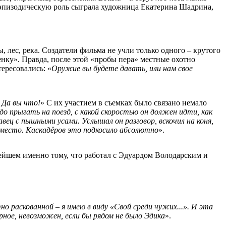
 эпизодическую роль сыграла художница Екатерина Шадрина,
 лес, река. Создатели фильма не учли только одного – крутого
нку». Правда, после этой «пробы пера» местные охотно
ересовались: «
Оружие вы будете давать, или нам свое
 Да вы что!
» С их участием в съемках было связано немало
до прыгать на поезд, с какой скоростью он должен идти, как
вец с пышными усами. Услышал он разговор, вскочил на коня,
на место. Каскадёров это подкосило абсолютно
».
ьнейшем именно тому, что работал с Эдуардом Володарским и
о раскованной – я имею в виду «Свой среди чужих...». И эта
рное, невозможен, если бы рядом не было Эдика
».