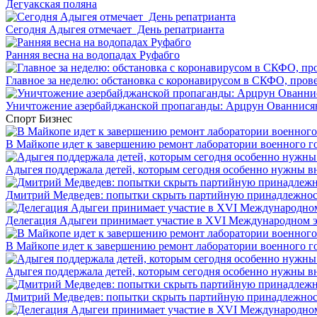
Дегуакская поляна
Сегодня Адыгея отмечает День репатрианта
Ранняя весна на водопадах Руфабго
Главное за неделю: обстановка с коронавирусом в СКФО, прове
Уничтожение азербайджанской пропаганды: Арцрун Ованнисян
Спорт
Бизнес
В Майкопе идет к завершению ремонт лаборатории военного г
Адыгея поддержала детей, которым сегодня особенно нужны в
Дмитрий Медведев: попытки скрыть партийную принадлежность
Делегация Адыгеи принимает участие в XVI Международном э
В Майкопе идет к завершению ремонт лаборатории военного г
Адыгея поддержала детей, которым сегодня особенно нужны в
Дмитрий Медведев: попытки скрыть партийную принадлежность