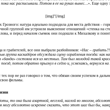
 пока нас расписывали. Потом я ее на руках вынес…
». Еще одну
[img]"[/img]
розного: натура идеально подходила для места действия – горы,
чной группой им устроили выяснение отношений «стенка на сте
ылова, и перед началом съемок они подошли к Михалкову и поинт
а и грабителей, все они выбрали разбойников: «
Нас – грабить?!
ыв группа каскадёров обсуждала сцену ограбления поезда: как на
 «банда» состояла вся из местных. Там был молодой такой краса
а поезд, потом обратно прыгнул в седло и, усмехаясь, вернулся 
 тех пор не раз говорил о том, что обязан своим успехом в дал
 свои фильмы.
изни
оты, то она была азартной, веселой, наглой во многом, абсолютн
 я могу абсолютно искренне сказать, что этот шаг был бы, наве