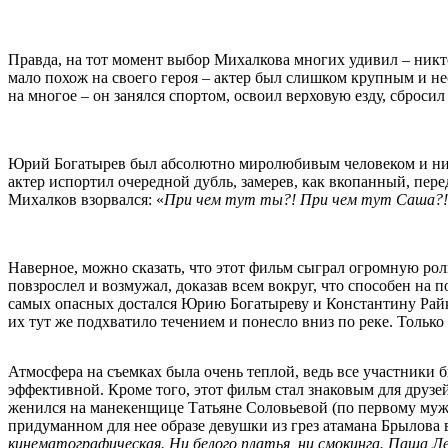
Правда, на тот момент выбор Михалкова многих удивил – никто
мало похож на своего героя – актер был слишком крупным и н
на многое – он занялся спортом, освоил верховую езду, сброси
Юрий Богатырев был абсолютно миролюбивым человеком и ни р
актер испортил очередной дубль, замерев, как вкопанный, пере
Михалков взорвался: «
При чем тут ты?! При чем тут Саша?! 
Наверное, можно сказать, что этот фильм сыграл огромную рол
повзрослел и возмужал, доказав всем вокруг, что способен на 
самых опасных достался Юрию Богатыреву и Константину Райки
их тут же подхватило течением и понесло вниз по реке. Тольк
Атмосфера на съемках была очень теплой, ведь все участники 
эффективной. Кроме того, этот фильм стал знаковым для друзе
женился на манекенщице Татьяне Соловьевой (по первому мужу
придуманном для нее образе девушки из грез атамана Брылова 
кинематографическая. Ни белого платья, ни смокинга. Паша Леб