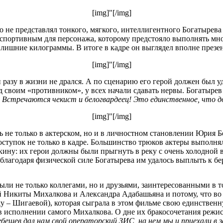
[img]"[/img]
 не представлял тонкого, мягкого, интеллигентного Богатырева 
еспортивным для персонажа, которому предстояло выполнять мно
л лишние килограммы. В итоге в кадре он выглядел вполне презен
[img]"[/img]
азу в жизни не дрался. А по сценарию его герой должен был уд
д своим «противником», у всех начали сдавать нервы. Богатырев
Встречаются чекист и белогвардеец! Это единственное, что 
[img]"[/img]
ь не только в актерском, но и в личностном становлении Юрия Б
поступок не только в кадре. Большинство трюков актеры выполня
ну: их герои должны были прыгнуть в реку с очень холодной в
о благодаря физической силе Богатырева им удалось выплыть к б
были не только коллегами, но и друзьями, заинтересованными в 
й Никиты Михалкова и Александра Адабашьяна и потому, что во 
 – Шигаевой), которая сыграла в этом фильме свою единственну
в исполнении самого Михалкова. О дне их бракосочетания режис
ешев дал нам свой операторский ЗИС, на нем мы и приехали в за