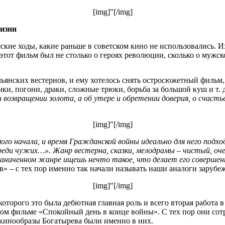
[img]"[/img]
изни
еские ходы, какие раньше в советском кино не использовались.
этот фильм был не столько о героях революции, сколько о мужс
ьянских вестернов, и ему хотелось снять остросюжетный фильм,
чки, погони, драки, сложные трюки, борьба за большой куш и т.
 возвращении золота, а об утере и обретении доверия, о счасть
[img]"[/img]
ого начала, и время Гражданской войны идеально для него под
среди чужих…». Жанр вестерна, сказки, мелодрамы – чистый, о
граниченном жанре ищешь нечто такое, что делает его соверш
» – с тех пор именно так начали называть наши аналоги зарубе
[img]"[/img]
которого это была дебютная главная роль и всего вторая работ
ом фильме «Спокойный день в конце войны». С тех пор они сот
е кинообразы Богатырева были именно в них.