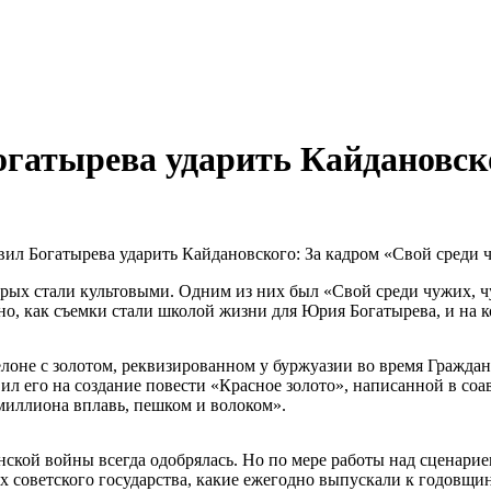
гатырева ударить Кайдановско
орых стали культовыми. Одним из них был «Свой среди чужих, 
о, как съемки стали школой жизни для Юрия Богатырева, и на ко
лоне с золотом, реквизированном у буржуазии во время Граждан
вил его на создание повести «Красное золото», написанной в со
иллиона вплавь, пешком и волоком».
анской войны всегда одобрялась. Но по мере работы над сценар
х советского государства, какие ежегодно выпускали к годовщи