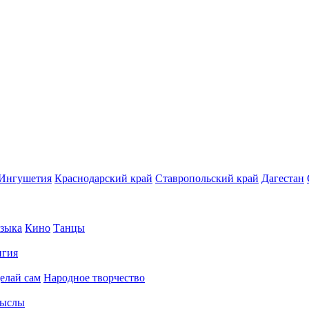
Ингушетия
Краснодарский край
Ставропольский край
Дагестан
зыка
Кино
Танцы
игия
елай сам
Народное творчество
ыслы