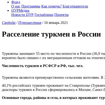
Фонд
О нас
Программы
Как помочь?
Благотварители
ЦУРМедиа
Новости ЦУР
Госпаблики
Проекты
Свобода
/
Путешествия
/ 16 январь 2021
Расселение туркмен в России
Туркмены занимают 55 место по численности в России (36,9 тыс
вероятно было связано с их миграционным оттоком на этничес
Численность туркмен в РСФСР и РФ, тыс. чел.
Туркмены являются преимущественно сельскими жителями. В 20
40,1% российских туркмен проживает на Ставрополье (Туркме
диаспоры туркмен в России сформировались в Москве, Санкт-П
Основные города, районы и села, в которых проживают турк