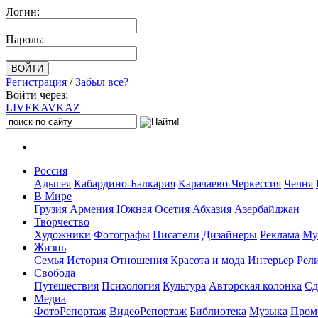
Логин:
Пароль:
Регистрация
/
Забыл все?
Войти через:
LIVE
KAVKAZ
Россия
Адыгея
Кабардино-Балкария
Карачаево-Черкессия
Чечня
В Мире
Грузия
Армения
Южная Осетия
Абхазия
Азербайджан
Творчество
Художники
Фотографы
Писатели
Дизайнеры
Реклама
Му
Жизнь
Семья
История
Отношения
Красота и мода
Интерьер
Рел
Свобода
Путешествия
Психология
Культура
Авторская колонка
Сд
Медиа
ФотоРепортаж
ВидеоРепортаж
Библиотека
Музыка
Пром