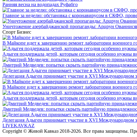
Ранняя весна на водопадах Руфабго
Главное за неделю: обстановка с коронавирусом в СКФО, прове
Уничтожение азербайджанской пропаганды: Арцрун Ованнисян
Спорт
Бизнес
В Майкопе идет к завершению ремонт лаборатории военного г
Адыгея поддержала детей, которым сегодня особенно нужны в
Дмитрий Медведев: попытки скрыть партийную принадлежность
Делегация Адыгеи принимает участие в XVI Международном э
В Майкопе идет к завершению ремонт лаборатории военного г
Адыгея поддержала детей, которым сегодня особенно нужны в
Дмитрий Медведев: попытки скрыть партийную принадлежность
Делегация Адыгеи принимает участие в XVI Международном э
LIVE
KAVKAZ
Copyright © Живой Кавказ 2018-2026. Все права защищены. П