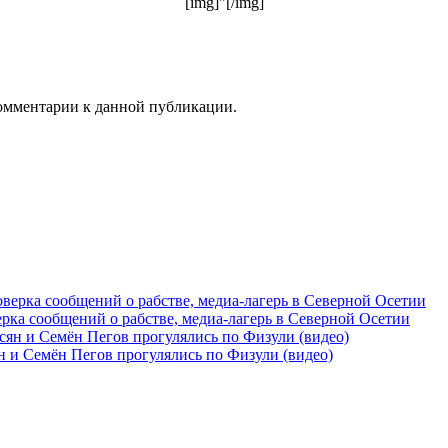
[img]"[/img]
 комментарии к данной публикации.
рка сообщений о рабстве, медиа-лагерь в Северной Осетии
 и Семён Пегов прогулялись по Физули (видео)