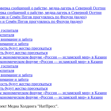
рка сообщений о рабстве, медиа-лагерь в Северной Осетии
 и Семён Пегов прогулялись по Физули (видео)
оспиталя
нимание и забота
 будут жестко пресекаться
кономическом форуме «Россия — исламский мир» в Казани
оспиталя
нимание и забота
 будут жестко пресекаться
кономическом форуме «Россия — исламский мир» в Казани
роект Медиа Холдинга "НатПресс".