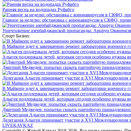
Ранняя весна на водопадах Руфабго
Главное за неделю: обстановка с коронавирусом в СКФО, прове
Уничтожение азербайджанской пропаганды: Арцрун Ованнисян
Спорт
Бизнес
В Майкопе идет к завершению ремонт лаборатории военного г
Адыгея поддержала детей, которым сегодня особенно нужны в
Дмитрий Медведев: попытки скрыть партийную принадлежность
Делегация Адыгеи принимает участие в XVI Международном э
В Майкопе идет к завершению ремонт лаборатории военного г
Адыгея поддержала детей, которым сегодня особенно нужны в
Дмитрий Медведев: попытки скрыть партийную принадлежность
Делегация Адыгеи принимает участие в XVI Международном э
LIVE
KAVKAZ
Copyright © Живой Кавказ 2018-2026. Все права защищены. П