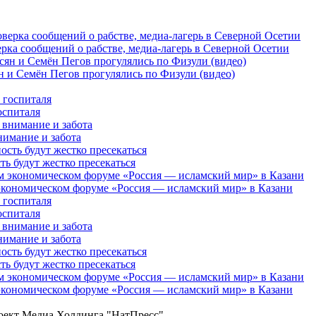
рка сообщений о рабстве, медиа-лагерь в Северной Осетии
 и Семён Пегов прогулялись по Физули (видео)
оспиталя
нимание и забота
 будут жестко пресекаться
кономическом форуме «Россия — исламский мир» в Казани
оспиталя
нимание и забота
 будут жестко пресекаться
кономическом форуме «Россия — исламский мир» в Казани
роект Медиа Холдинга "НатПресс".