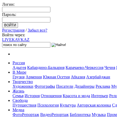
Логин:
Пароль:
Регистрация
/
Забыл все?
Войти через:
LIVE
KAVKAZ
Россия
Адыгея
Кабардино-Балкария
Карачаево-Черкессия
Чечня
В Мире
Грузия
Армения
Южная Осетия
Абхазия
Азербайджан
Творчество
Художники
Фотографы
Писатели
Дизайнеры
Реклама
Му
Жизнь
Семья
История
Отношения
Красота и мода
Интерьер
Рел
Свобода
Путешествия
Психология
Культура
Авторская колонка
Сд
Медиа
ФотоРепортаж
ВидеоРепортаж
Библиотека
Музыка
Пром