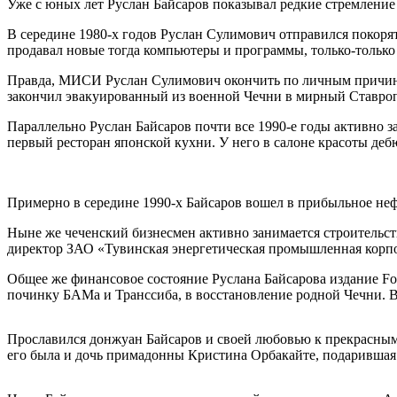
Уже с юных лет Руслан Байсаров показывал редкие стремление 
В середине 1980-х годов Руслан Сулимович отправился покоря
продавал новые тогда компьютеры и программы, только-только
Правда, МИСИ Руслан Сулимович окончить по личным причинам 
закончил эвакуированный из военной Чечни в мирный Ставро
Параллельно Руслан Байсаров почти все 1990-е годы активно 
первый ресторан японской кухни. У него в салоне красоты деб
Примерно в середине 1990-х Байсаров вошел в прибыльное неф
Ныне же чеченский бизнесмен активно занимается строительств
директор ЗАО «Тувинская энергетическая промышленная корпо
Общее же финансовое состояние Руслана Байсарова издание Fo
починку БАМа и Транссиба, в восстановление родной Чечни. 
Прославился донжуан Байсаров и своей любовью к прекрасны
его была и дочь примадонны Кристина Орбакайте, подарившая