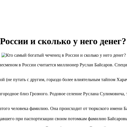
России и сколько у него денег?
сменом в России считается миллионер Руслан Байсаров. Специа
ой (не путать с другим, гораздо более влиятельным тайпом Хара
городное близ Грозного. Родовое селение Руслана Сулимовича, т.
атого человека фамилию. Она происходит от тюркского имени Ба
давшего при паспортизации своим потомкам фамилию Байсаров