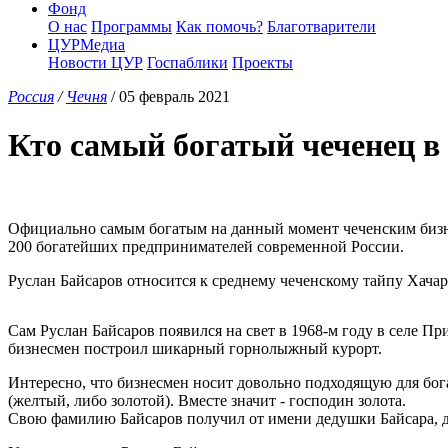
Фонд
О нас
Программы
Как помочь?
Благотварители
ЦУРМедиа
Новости ЦУР
Госпаблики
Проекты
Россия
/
Чечня
/ 05 февраль 2021
Кто самый богатый чеченец в 
Официально самым богатым на данный момент чеченским бизне
200 богатейших предпринимателей современной России.
Руслан Байсаров относится к среднему чеченскому тайпу Хачар
Сам Руслан Байсаров появился на свет в 1968-м году в селе При
бизнесмен построил шикарный горнолыжный курорт.
Интересно, что бизнесмен носит довольно подходящую для бог
(желтый, либо золотой). Вместе значит - господин золота.
Свою фамилию Байсаров получил от имени дедушки Байсара, 