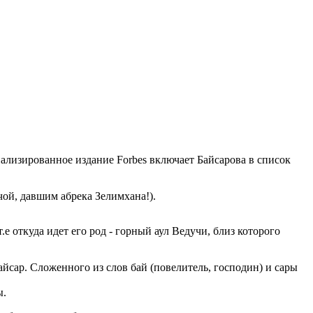
лизированное издание Forbes включает Байсарова в список
чой, давшим абрека Зелимхана!).
е откуда идет его род - горный аул Ведучи, близ которого
йсар. Сложенного из слов бай (повелитель, господин) и сары
ы.