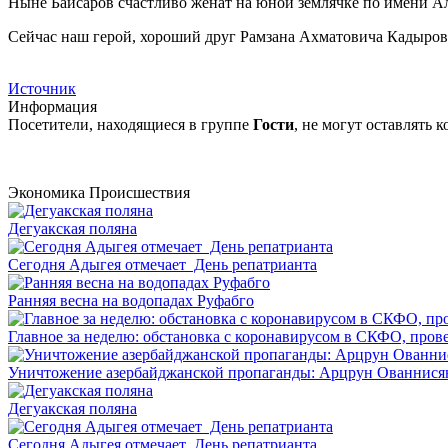
Ныне Байсаров счастливо женат на юной землячке по имени А
Сейчас наш герой, хороший друг Рамзана Ахматовича Кадырова,
Источник
Информация
Посетители, находящиеся в группе
Гости
, не могут оставлять
Экономика
Происшествия
Дегуакская поляна
Сегодня Адыгея отмечает День репатрианта
Ранняя весна на водопадах Руфабго
Главное за неделю: обстановка с коронавирусом в СКФО, прове
Уничтожение азербайджанской пропаганды: Арцрун Ованнисян
Дегуакская поляна
Сегодня Адыгея отмечает День репатрианта