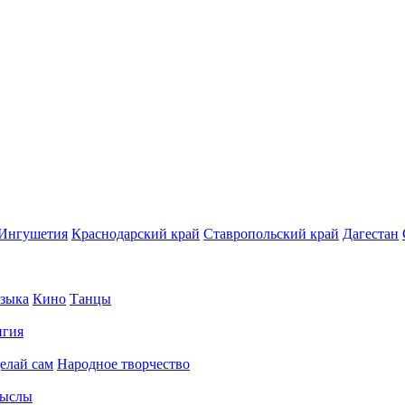
Ингушетия
Краснодарский край
Ставропольский край
Дагестан
зыка
Кино
Танцы
игия
елай сам
Народное творчество
ыслы