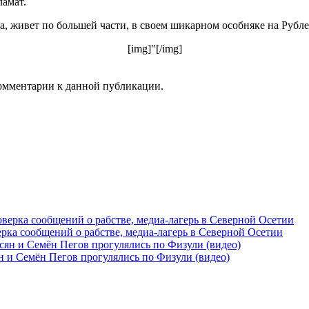
ламат.
 живет по большей части, в своем шикарном особняке на Рублев
[img]"[/img]
 комментарии к данной публикации.
рка сообщений о рабстве, медиа-лагерь в Северной Осетии
 и Семён Пегов прогулялись по Физули (видео)