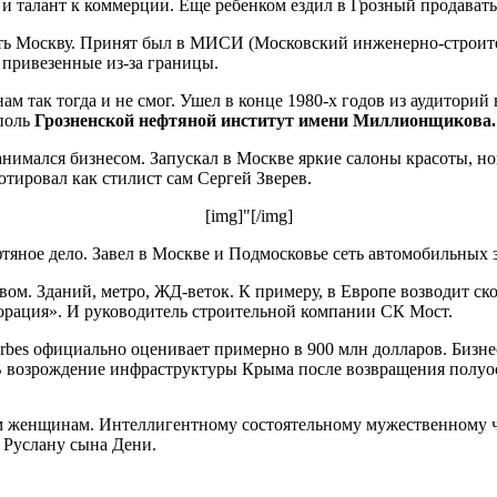
и талант к коммерции. Еще ребенком ездил в Грозный продавать 
ть Москву. Принят был в МИСИ (Московский инженерно-строител
 привезенные из-за границы.
так тогда и не смог. Ушел в конце 1980-х годов из аудиторий 
поль
Грозненской нефтяной институт имени Миллионщикова.
занимался бизнесом. Запускал в Москве яркие салоны красоты, 
ютировал как стилист сам Сергей Зверев.
[img]"[/img]
тяное дело. Завел в Москве и Подмосковье сеть автомобильных 
ом. Зданий, метро, ЖД-веток. К примеру, в Европе возводит ско
рация». И руководитель строительной компании СК Мост.
rbes официально оценивает примерно в 900 млн долларов. Бизне
В возрождение инфраструктуры Крыма после возвращения полуос
м женщинам. Интеллигентному состоятельному мужественному ч
 Руслану сына Дени.