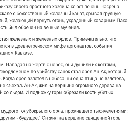
приказу своего яростного хозяина клюет печень Насрена
 скале с божественный железный канат, срывая грудную
тый, желающий вернуть огонь, украденный коварным Пако
ость был обречен на вечные мучения.
стая железных и железных орлов. Примечательно, что
ются в древнегреческом мифе аргонавтов, события
адном Кавказе.
. Нападая на жертв с небес, они душили их когтями,
екордсменом по убийству санок стал орёл Ан-Ак, который
. Когда орёл взлетел в небеса, ни одна птица не взлетела,
 не съехал. Ан-Ак, жил на вершине огромного дерева на
й со льдом. И подножку горы обрезали кости убитых
мудрого голубокрылого орла, прожившего тысячелетиями:
а другим - будущее." Он жил на вершине священной горы