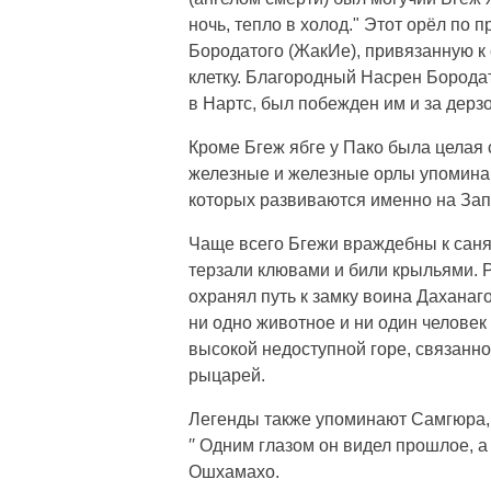
ночь, тепло в холод." Этот орёл по 
Бородатого (ЖакИе), привязанную к
клетку. Благородный Насрен Борода
в Нартс, был побежден им и за дерз
Кроме Бгеж ябге у Пако была целая 
железные и железные орлы упомина
которых развиваются именно на Зап
Чаще всего Бгежи враждебны к саням
терзали клювами и били крыльями. Р
охранял путь к замку воина Даханаго
ни одно животное и ни один человек
высокой недоступной горе, связанно
рыцарей.
Легенды также упоминают Самгюра, 
′′ Одним глазом он видел прошлое, 
Ошхамахо.