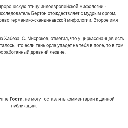
 пророческую птицу индоевропейской мифологии -
 исследователь Бертон отождествляет с мудрым орлом,
ерево германико-скандинавской мифологии. Второе имя
з Хабеза, С. Мисроков, отметил, что у циркассианцев есть
алось, что если тень орла упадет на тебя в поле, то в том
роработанный древний лезвие.
руппе
Гости
, не могут оставлять комментарии к данной
публикации.