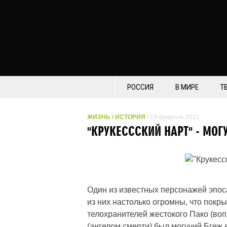
РОССИЯ
В МИРЕ
Т
ЖИЗНЬ
/
ИСТОРИЯ
/ 19 февраль 2021
"КРУКЕСССКИЙ НАРТ" - МОГ
Один из известных персонажей эпоса 
из них настолько огромны, что покры
телохранителей жестокого Пако (воп
(ангелом смерти) был могучий Бгеж я