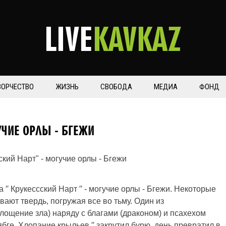
LIVE
KAVKAZ
ВОРЧЕСТВО
ЖИЗНЬ
СВОБОДА
МЕДИА
ФОНД
УЧИЕ ОРЛЫ - БГЕЖИ
′′ Крукессский Нарт ′′ - могучие орлы - Бгежи. Некоторые
вают твердь, погружая все во тьму. Один из
лощение зла) наряду с благами (драконом) и псахехом
бге. Хлопание крыльев ′′ закрутил бурю, день превратил в