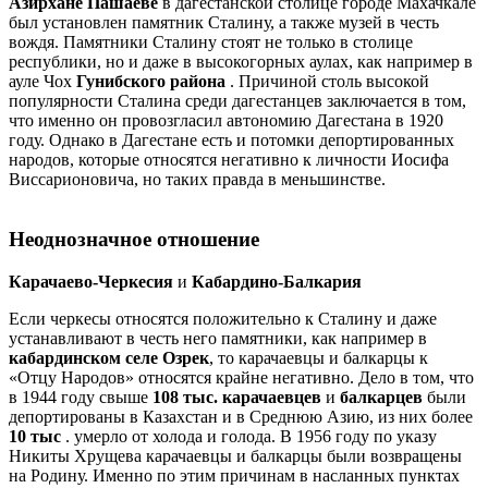
Азирхане Пашаеве
в дагестанской столице городе Махачкале
был установлен памятник Сталину, а также музей в честь
вождя. Памятники Сталину стоят не только в столице
республики, но и даже в высокогорных аулах, как например в
ауле Чох
Гунибского района
. Причиной столь высокой
популярности Сталина среди дагестанцев заключается в том,
что именно он провозгласил автономию Дагестана в 1920
году. Однако в Дагестане есть и потомки депортированных
народов, которые относятся негативно к личности Иосифа
Виссарионовича, но таких правда в меньшинстве.
Неоднозначное отношение
Карачаево-Черкесия
и
Кабардино-Балкария
Если черкесы относятся положительно к Сталину и даже
устанавливают в честь него памятники, как например в
кабардинском селе Озрек
, то карачаевцы и балкарцы к
«Отцу Народов» относятся крайне негативно. Дело в том, что
в 1944 году свыше
108 тыс. карачаевцев
и
балкарцев
были
депортированы в Казахстан и в Среднюю Азию, из них более
10 тыс
. умерло от холода и голода. В 1956 году по указу
Никиты Хрущева карачаевцы и балкарцы были возвращены
на Родину. Именно по этим причинам в насланных пунктах