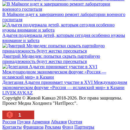
В Майкопе идет к завершению ремонт лаборатории военного
госпиталя
Адыгея поддержала детей, которым сегодня особенно нужны
внимание и забота
Дмитрий Медведев: попытки скрыть партийную
принадлежность будут жестко пресекаться
Делегация Адыгеи принимает участие в XVI Международном
экономическом форуме «Россия — исламский мир» в Казани
LIVE
KAVKAZ
Copyright © Живой Кавказ 2018-2026. Все права защищены.
Проект Медиа Холдинга "НатПресс".
1
Россия
Грузия
Армения
Абхазия
Осетия
Контакты
Франшиза
Реклама
Фонд
Партнеры