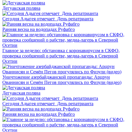
Дегуакская поляна
Сегодня Адыгея отмечает День репатрианта
Ранняя весна на водопадах Руфабго
Главное за неделю: обстановка с коронавирусом в СКФО,
проверка сообщений о рабстве, медиа-лагерь в Северной
Осетии
Уничтожение азербайджанской пропаганды: Арцрун
Ованнисян и Семён Пегов прогулялись по Физули (видео)
Дегуакская поляна
Сегодня Адыгея отмечает День репатрианта
Ранняя весна на водопадах Руфабго