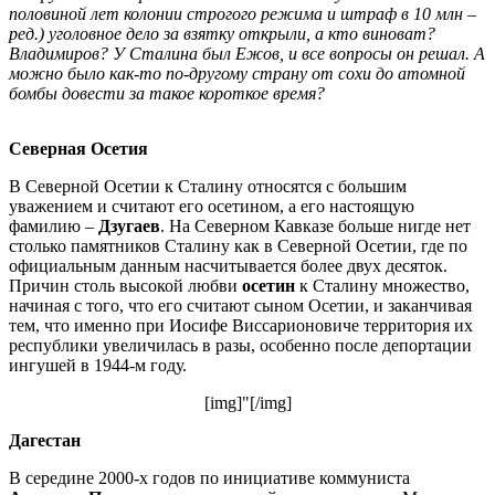
половиной лет колонии строгого режима и штраф в 10 млн –
ред.) уголовное дело за взятку открыли, а кто виноват?
Владимиров? У Сталина был Ежов, и все вопросы он решал. А
можно было как-то по-другому страну от сохи до атомной
бомбы довести за такое короткое время?
Северная Осетия
В Северной Осетии к Сталину относятся с большим
уважением и считают его осетином, а его настоящую
фамилию –
Дзугаев
. На Северном Кавказе больше нигде нет
столько памятников Сталину как в Северной Осетии, где по
официальным данным насчитывается более двух десяток.
Причин столь высокой любви
осетин
к Сталину множество,
начиная с того, что его считают сыном Осетии, и заканчивая
тем, что именно при Иосифе Виссарионовиче территория их
республики увеличилась в разы, особенно после депортации
ингушей в 1944-м году.
[img]"[/img]
Дагестан
В середине 2000-х годов по инициативе коммуниста