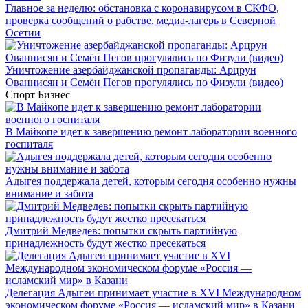
Главное за неделю: обстановка с коронавирусом в СКФО,
проверка сообщений о рабстве, медиа-лагерь в Северной
Осетии
Уничтожение азербайджанской пропаганды: Арцрун
Ованнисян и Семён Пегов прогулялись по Физули (видео)
Спорт
Бизнес
В Майкопе идет к завершению ремонт лаборатории военного
госпиталя
Адыгея поддержала детей, которым сегодня особенно нужны
внимание и забота
Дмитрий Медведев: попытки скрыть партийную
принадлежность будут жестко пресекаться
Делегация Адыгеи принимает участие в XVI Международном
экономическом форуме «Россия — исламский мир» в Казани