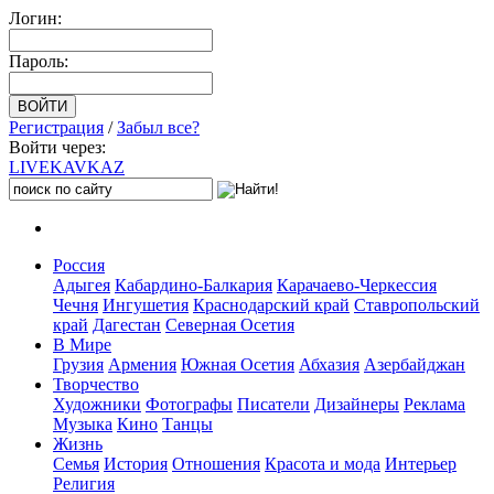
Логин:
Пароль:
Регистрация
/
Забыл все?
Войти через:
LIVE
KAVKAZ
Россия
Адыгея
Кабардино-Балкария
Карачаево-Черкессия
Чечня
Ингушетия
Краснодарский край
Ставропольский
край
Дагестан
Северная Осетия
В Мире
Грузия
Армения
Южная Осетия
Абхазия
Азербайджан
Творчество
Художники
Фотографы
Писатели
Дизайнеры
Реклама
Музыка
Кино
Танцы
Жизнь
Семья
История
Отношения
Красота и мода
Интерьер
Религия