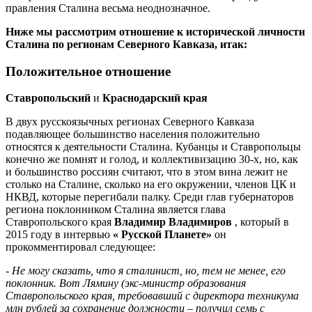
правления Сталина весьма неоднозначное.
Ниже мы рассмотрим отношение к исторической личности
Сталина по регионам Северного Кавказа, итак:
Положительное отношение
Ставропольский
и
Краснодарский края
В двух русскоязычных регионах Северного Кавказа
подавляющее большинство населения положительно
относятся к деятельности Сталина. Кубанцы и Ставропольцы
конечно же помнят и голод, и коллективизацию 30-х, но, как
и большинство россиян считают, что в этом вина лежит не
столько на Сталине, сколько на его окружении, членов ЦК и
НКВД, которые перегибали палку. Среди глав губернаторов
региона поклонником Сталина является глава
Ставропольского края
Владимир Владимиров
, который в
2015 году в интервью
«
Русской Планете»
он
прокомментировал следующее:
- Не могу сказать, что я сталинист, но, тем не менее, его
поклонник. Вот Лямину (экс-министр образования
Ставропольского края, требовавший с директора техникума
млн рублей за сохранение должности – получил семь с