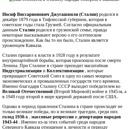
Иосиф Виссарионович Джугашвили (Сталин)
родился в
декабре 1879 года в Тифлисской губернии, которая в
советские годы стала Грузией. Согласно официальным
данным
Сталин
родился в грузинской семье, правда
некоторые высказывают версию о его осетинском
происхождении. Как бы то ни было, Сталин является
уроженцем Кавказа.
Сталин пришел к власти в 1928 году в результате
внутрипартийной борьбы, которая произошла после смерти
Ленина. При Сталине в стране приходит масштабная
Индустриализация
и
Коллективизация
, которые
превращают Советский Союз в одну из самых мощных
экономических и промышленных государств того времени.
Именно благодаря Сталину СССР выходит победителем во
Великой Отечественной
(Второй Мировой) войне в 1945-м, а
в 1949 году второй в мире ядерной державой после США.
Однако в период правления Сталина в стране происходят не
только великие победы, но и великие трагедии, среди них
голод 1930-х
,
массовые репрессии
и
депортация народов
1943-44
. Именно из-за этих событий среди народов
Северного Кавказа отношение к личности и периоду