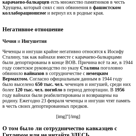
карачаево-балкарцев
есть множество памятников в честь
Хрущева, который снял с них обвинения в
фашистском
коллаборационизме
и вернул их в родные края.
Негативное отношение
Чечня
и
Ингушетия
Чеченцы и ингуши крайне негативно относятся к Иосифу
Сталину, так как вайнахи вместе с карачаево-балкарцами
были депортированы в конце ВОВ. Причина всё та же, в 1944
году советское руководство по указу
Сталина
поголовно
обвинило
вайнахов
в сотрудничестве с
немецким
Вермахтом.
Согласно официальным данным в 1944 году
было выселено
650 тыс. чел.
чеченцев и ингушей,
среди них
более
120 тыс. чел. погибло
в период депортации. В
1956
году вайнахи были реабилитированы и возвращены на
родину. Ежегодно 23 февраля чеченцы и ингуши чтят память
в честь своих депортированных предков.
[img]"[/img]
О том было ли сотрудничество кавказцев с
Гитлером или не читайте
ЗДЕСЬ