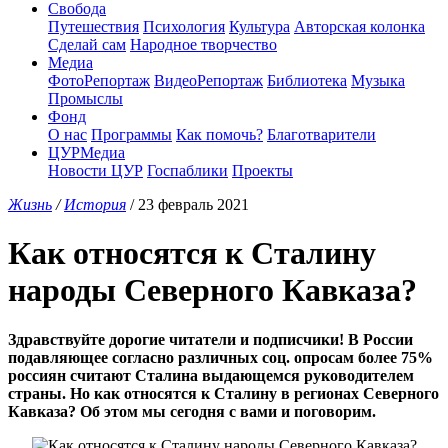
Свобода
Путешествия
Психология
Культура
Авторская колонка
Сделай сам
Народное творчество
Медиа
ФотоРепортаж
ВидеоРепортаж
Библиотека
Музыка
Промыслы
Фонд
О нас
Программы
Как помочь?
Благотварители
ЦУРМедиа
Новости ЦУР
Госпаблики
Проекты
Жизнь
/
История
/ 23 февраль 2021
Как относятся к Сталину
народы Северного Кавказа?
Здравствуйте дорогие читатели и подписчики! В России
подавляющее согласно различных соц. опросам более 75%
россиян считают Сталина выдающемся руководителем
страны. Но как относятся к Сталину в регионах Северного
Кавказа? Об этом мы сегодня с вами и поговорим.