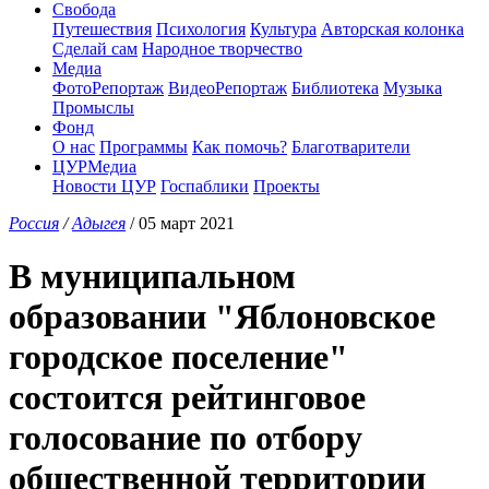
Свобода
Путешествия
Психология
Культура
Авторская колонка
Сделай сам
Народное творчество
Медиа
ФотоРепортаж
ВидеоРепортаж
Библиотека
Музыка
Промыслы
Фонд
О нас
Программы
Как помочь?
Благотварители
ЦУРМедиа
Новости ЦУР
Госпаблики
Проекты
Россия
/
Адыгея
/ 05 март 2021
В муниципальном
образовании "Яблоновское
городское поселение"
состоится рейтинговое
голосование по отбору
общественной территории