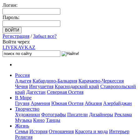
Логин:
Пароль:
Регистрация
/
Забыл все?
Войти через:
LIVE
KAVKAZ
Россия
Адыгея
Кабардино-Балкария
Карачаево-Черкессия
Чечня
Ингушетия
Краснодарский край
Ставропольский
край
Дагестан
Северная Осетия
В Мире
Грузия
Армения
Южная Осетия
Абхазия
Азербайджан
Творчество
Художники
Фотографы
Писатели
Дизайнеры
Реклама
Музыка
Кино
Танцы
Жизнь
Семья
История
Отношения
Красота и мода
Интерьер
Религия