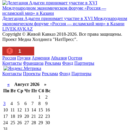
Делегация Адыгеи принимает участие в XVI Международном
экономическом форуме «Россия — исламский мир» в Казани
LIVE
KAVKAZ
Copyright © Живой Кавказ 2018-2026. Все права защищены.
Проект Медиа Холдинга "НатПресс".
1
Россия
Грузия
Армения
Абхазия
Осетия
Контакты
Франшиза
Реклама
Фонд
Партнеры
Контакты
Проекты
Реклама
Фонд
Партнеры
«
Август 2026 »
Пн
Вт
Ср
Чт
Пт
Сб
Вс
1
2
3
4
5
6
7
8
9
10
11
12
13
14
15
16
17
18
19
20
21
22
23
24
25
26
27
28
29
30
31