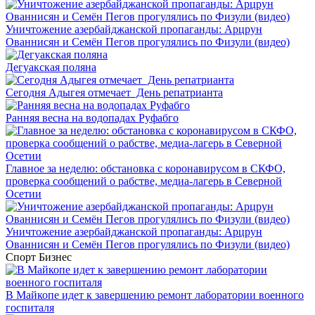
Уничтожение азербайджанской пропаганды: Арцрун
Ованнисян и Семён Пегов прогулялись по Физули (видео)
Дегуакская поляна
Сегодня Адыгея отмечает День репатрианта
Ранняя весна на водопадах Руфабго
Главное за неделю: обстановка с коронавирусом в СКФО,
проверка сообщений о рабстве, медиа-лагерь в Северной
Осетии
Уничтожение азербайджанской пропаганды: Арцрун
Ованнисян и Семён Пегов прогулялись по Физули (видео)
Спорт
Бизнес
В Майкопе идет к завершению ремонт лаборатории военного
госпиталя