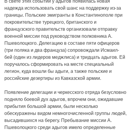
В свете этих событий у адыгов появилась новая
надежда использовать свой шанс на поддержку из-за
границы. Польские эмигранты в Константинополе при
покровительстве турецкого, британского и
французского правительств организовали отправку
военной миссии под руководством полковника А.
Пшеволоцкого. Делегацию в составе пяти офицеров
(три поляка и два француза) сопровождали Исмаил-
бей (один из лидеров меджлиса) и тридцать адыгов. Ей
поручалось сформировать на месте специальный
легион, куда вошли бы адыги, а также польские и
российские дезертиры из Кавказской армии.
Появление делегации и черкесского отряда безусловно
подняло боевой дух адыгов, впрочем они, ожидавшие
прибытия большой армии, были несколько
обескуражены видом немногочисленной группы людей,
высадившихся на берегу. Пребывание миссии А.
Пшеволоцкого среди адыгов имело определенные