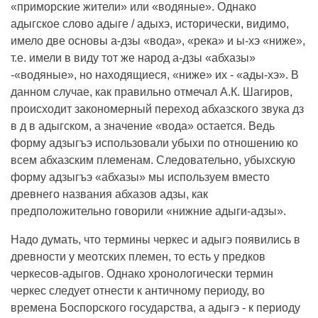
«приморские жители» или «водяные». Однако
адыгское слово адыге / адыхэ, исторически, видимо,
имело две основы а-дзы «вода», «река» и ы-хэ «ниже»,
т.е. имели в виду тот же народ а-дзы «абхазы»
-«водяные», но находящиеся, «ниже» их - «ады-хэ». В
данном случае, как правильно отмечал А.К. Шагиров,
происходит закономерный переход абхазского звука дз
в д в адыгском, а значение «вода» остается. Ведь
форму адзыгъэ использовали убыхи по отношению ко
всем абхазским племенам. Следовательно, убыхскую
форму адзыгъэ «абхазы» мы используем вместо
древнего названия абхазов адзы, как
предположительно говорили «нижние адыги-адзы».
Надо думать, что термины черкес и адыгэ появились в
древности у меотских племен, то есть у предков
черкесов-адыгов. Однако хронологически термин
черкес следует отнести к античному периоду, во
времена Боспорского государства, а адыгэ - к периоду