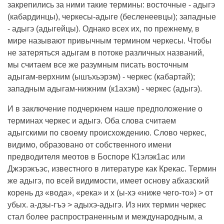
закрепились за ними такие термины: восточные - адыгэ
(кабардинцы), черкесы-адыге (бесленеевцы); западные
- адыгэ (адыгейцы). Однако всех их, по прежнему, в
мире называют привычным термином черкесы. Чтобы
не затеряться адыгам в потоке различных названий,
мы считаем все же разумным писать восточным
адыгам-верхним (ышъхьэрэм) - черкес (кабартай);
западным адыгам-нижним (к1ахэм) - черкес (адыгэ).
И в заключение подчеркнем наше предположение о
терминах черкес и адыгэ. Оба слова считаем
адыгскими по своему происхождению. Слово черкес,
видимо, образовано от собственного имени
предводителя меотов в Боспоре К1элэк1ас или
Джэрэкъэс, известного в литературе как Крекас. Термин
же адыгэ, по всей видимости, имеет основу абхазский
корень дз «вода», «река» и х (ы-хэ «ниже чего-то») > от
убых. а-дзы-гъэ > адыхэ-адыгэ. Из них термин черкес
стал более распространенным и международным, а