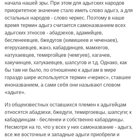
начала нашей эры. При этом для адыгских народов
приоритетное значение стало иметь слово адыгэ, а для
остальных народов - слово черкес. Поэтому в наше
время термин адыгэ считается самоназванием всех
адыгских этносов - абадзехов, адамийцев,
бесленеевцев, бжедугов (химишеев и чеченаев),
егерухаевцев, жанэ, кабардинцев, мамхегов,
натухаевцев, темиргойцев (чемгуев), хагачев,
хакучинцев, хатукаевцев, шапсугов и т.д. Однако, как
бы там ни было, по отношению к адыгам в мире
гораздо шире используется термин «черкес», ставшее
иноназванием, а сами себя они называют словом
«адыге».
Из общеизвестных оставшихся племен к адыгейцам
относятся абадзехи, бжедуги, темиргоевцы, шапсуги; к
кабардинцам - бесленеи и собственно кабардинцы.
Несмотря на то, что у всех у них самоназвание - адыгэ,
все же восточные и западные адыги приобрели и