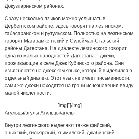
Докузпаринском районах.
Сразу несколько языков можно услышать в
Дербентском районе, здесь говорят на лезгинском,
табасаранском и рутульском. Полностью на лезгинском
говорят Магарамкентский и Сулейман-Стальский
районы Дагестана. На диалекте лезгинского говорит
одна из малых народностей Дагестана – джеки,
проживающие в селе Джек Кубинского района. Они
изъясняются на джекском языке, который выделился в
отдельный диалект. Этот язык не имеет письменности,
сами же джеки находятся на грани исчезновения ввиду
малой численности.
[img]"[/img]
Агульцы/агулы Агульцы/агулы
Внутри лезгинского выделяют также фийский,
аныхский, гильярский, хьимилский, джабинский