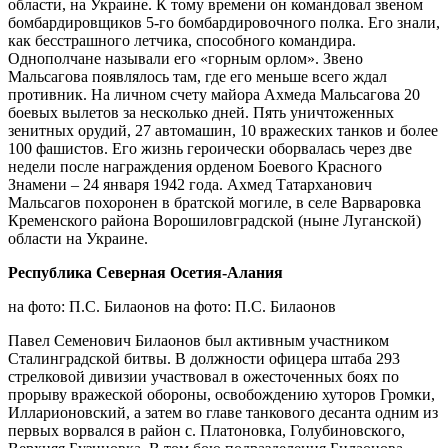
области, на Украине. К тому времени он командовал звеном
бомбардировщиков 5-го бомбардировочного полка. Его знали,
как бесстрашного летчика, способного командира.
Однополчане называли его «горным орлом». Звено
Мальсагова появлялось там, где его меньше всего ждал
противник. На личном счету майора Ахмеда Мальсагова 20
боевых вылетов за несколько дней. Пять уничтоженных
зенитных орудий, 27 автомашин, 10 вражеских танков и более
100 фашистов. Его жизнь героически оборвалась через две
недели после награждения орденом Боевого Красного
Знамени – 24 января 1942 года. Ахмед Татарханович
Мальсагов похоронен в братской могиле, в селе Варваровка
Кременского района Ворошиловградской (ныне Луганской)
области на Украине.
Республика Северная Осетия-Алания
на фото: П.С. Билаонов на фото: П.С. Билаонов
Павел Семенович Билаонов был активным участником
Сталинградской битвы. В должности офицера штаба 293
стрелковой дивизии участвовал в ожесточенных боях по
прорыву вражеской обороны, освобождению хуторов Громки,
Илларионовский, а затем во главе танкового десанта одним из
первых ворвался в район с. Платоновка, Голубиновского,