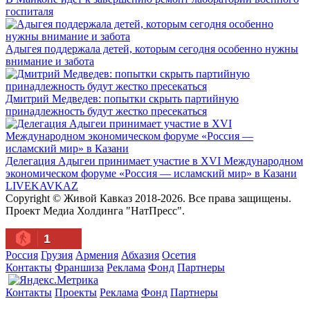
госпиталя
Адыгея поддержала детей, которым сегодня особенно нужны
внимание и забота
Дмитрий Медведев: попытки скрыть партийную
принадлежность будут жестко пресекаться
Делегация Адыгеи принимает участие в XVI Международном
экономическом форуме «Россия — исламский мир» в Казани
LIVE
KAVKAZ
Copyright © Живой Кавказ 2018-2026. Все права защищены.
Проект Медиа Холдинга "НатПресс".
1
Россия
Грузия
Армения
Абхазия
Осетия
Контакты
Франшиза
Реклама
Фонд
Партнеры
Контакты
Проекты
Реклама
Фонд
Партнеры