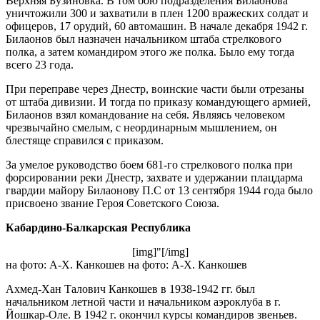
Верхняя Бузиновка. В том бою подразделения Билаонова
уничтожили 300 и захватили в плен 1200 вражеских солдат и
офицеров, 17 орудий, 60 автомашин. В начале декабря 1942 г.
Билаонов был назначен начальником штаба стрелкового
полка, а затем командиром этого же полка. Было ему тогда
всего 23 года.
При переправе через Днестр, воинские части были отрезаны
от штаба дивизии. И тогда по приказу командующего армией,
Билаонов взял командование на себя. Являясь человеком
чрезвычайно смелым, с неординарным мышлением, он
блестяще справился с приказом.
За умелое руководство боем 681-го стрелкового полка при
форсировании реки Днестр, захвате и удержании плацдарма
гвардии майору Билаонову П.С от 13 сентября 1944 года было
присвоено звание Героя Советского Союза.
Кабардино-Балкарская Республика
[img]"[/img]
на фото: А-Х. Канкошев на фото: А-Х. Канкошев
Ахмед-Хан Талович Канкошев в 1938-1942 гг. был
начальником летной части и начальником аэроклуба в г.
Йошкар-Оле. В 1942 г. окончил курсы командиров звеньев.