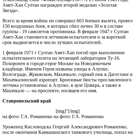
Амет-Хан Султан награжден второй медалью «Золотая
Звезда».
Всего за время войны он совершил 603 боевых вылета, провел
150 воздушных боев, в которых сбил лично 30 и в составе
группы - 19 самолетов противника. В феврале 1947 г Султан
Амет-Хан становится летчиком-испытателем и за короткий
срок выдвигается в число лучших испытателей.
1 февраля 1971 г Султан Амет-Хан погиб при выполнении
испытательного полета на летающей лаборатории Ту-16.
Похоронен в городе-герое Москве на Новодевичьем
кладбище. Именем Героя названы улицы в Алупке,
Волгограде, Жуковском, Махачкале, горный пик в Дагестане и
Махачкалинский аэропорт. Бронзовые бюсты прославленного
летчика установлены: в Алупке, в ауле Цовкра, а также в
Махачкале — на проспекте, носящем его имя.
Ставропольский край
[img]"[/img]
на фото: Г.А. Романенко на фото: Г.А. Романенко
Уроженец Кисловодска Георгий Александрович Романенко,
после окончания Камышинского танкового училища, попал на