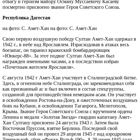
отвагу и героизм майору Осману Муссаевичу Касаеву
посмертно присвоено звание Героя Советского Союза.
Республика Дагестан
на фото: С. Амет-Хан на фото: С. Амет-Хан
Свою первую воздушную победу Султан Амет-Хан одержал в
1942 г., в небе над Ярославлем. Израсходовав в атаках весь
боезапас, он таранил вражеский бомбардировщик
«Юнкерс-88». За этот подвиг Султан Амет-Хан был
награжден именными часами, а в последствии избран
«Почетным жителем Ярославля».
С августа 1942 г Амет-Хан участвует в Сталинградской битве.
Здесь, в огненном небе Сталинграда, он зарекомендовал себя
как признанный ас и был включен в состав спецгруппы,
созданной для противодействия немецким асам. Он участвует
в освобождении Ростова-на-Дону, в ожесточенных воздушных
боях на Кубани, в освобождении Таганрога, Мелитополя,
Крыма. Звание Героя Советского Союза с вручением ордена
Ленина и медали «Золотая Звезда» гвардии капитану Амет-
Хан Султану присвоено 24 августа 1943 г. Затем была
Восточная Пруссия, взятие Берлина. Последний свой
воздушный бой он провел 29 апреля 1945 г над аэродромом
Темпельхоф, сбив «Фокке-Вульф-190». А 29 июня 1945 года,