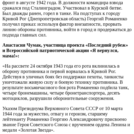
фронт в августе 1942 года. В должности командира взвода
сражался под Сталинградом. Участвовал в Курской битве.
Был дважды ранен, горел в танке. На подступах к городу
Кривой Рог (Днепропетровская область) Георгий Романенко
получил приказ: используя фактор внезапности, прорвать
линию обороны противника, войти в город и продержаться до
подхода главных сил.
Анастасия Чумак, участница проекта «Последний рубеж»
и Всероссийской патриотической акции «Я вернулся,
мама!»:
«На рассвете 24 октября 1943 года его рота вклинилась в
оборону противника и первой ворвалась в Кривой Рог.
Действуя в уличных боях без поддержки пехоты, танкисты
уничтожали живую силу и боевую технику противника. В
результате восьмичасового боя рота Романенко подбила танк,
четыре бронемашины, четыре бронетранспортера, десять
мотоциклов, разрушили оборонительные сооружения.
Указом Президиума Верховного Совета СССР от 10 марта
1944 года за мужество, отвагу и героизм, старшему
лейтенанту Романенко Георгию Александровичу присвоено
звание Героя Советского Союза с вручением ордена Ленина и
медали «Золотая Звезда».