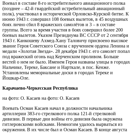
Воевал в составе 8-го истребительного авиационного полка
(позднее – 42-й гвардейский истребительный авиационный
полк), участвовал в исторической Орловско-Курской битве. К
июню 1943 г. совершил 108 боевых вылетов, в 45 воздушных
боях лично сбил 8 вражеских самолётов и 3 – в составе
группы. Всего за время участия в боях совершил более 200
боевых вылетов. Указом Президиума ВС СССР от 2 сентября
1943 г. Канкошеву Ахмед-Хану Таловичу присвоено высокое
звание Героя Советского Союза с вручением ордена Ленина и
медали «Золотая Звезда». 28 декабря 1943 г. его самолет попал
под вражеский огонь над Керченским проливом. Больше
вестей о нем не было. Именем Героя названы улицы в городах
Нальчике, Тереке, Баксане и Нарткале, в пос. Кенже.
Установлены мемориальные доски в городах Тереке и
Йошкар-Оле.
Карачаево-Черкесская Республика
на фото: О. Касаев на фото: О. Касаев
Воевать Осман Касаев начал в должности начальника
артиллерии 383-го стрелкового полка 121-й стрелковой
дивизии. В первые дни войны его дивизия была окружена
гитлеровскими войсками. Немногим удалось вырваться из
окружения. В их числе был и Осман Касаев. В конце августа