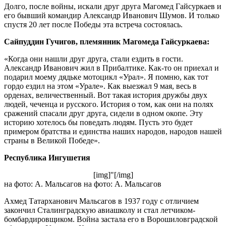
Долго, после войны, искали друг друга Магомед Гайсуркаев и
его бывший командир Александр Иванович Шумов. И только
спустя 20 лет после Победы эта встреча состоялась.
Сайпуддин Гучигов, племянник Магомеда Гайсуркаева:
«Когда они нашли друг друга, стали ездить в гости.
Александр Иванович жил в Прибалтике. Как-то он приехал и
подарил моему дядьке мотоцикл «Урал». Я помню, как тот
гордо ездил на этом «Урале». Как выезжал 9 мая, весь в
орденах, величественный. Вот такая история дружбы двух
людей, чеченца и русского. История о том, как они на полях
сражений спасали друг друга, сидели в одном окопе. Эту
историю хотелось бы поведать людям. Пусть это будет
примером братства и единства наших народов, народов нашей
страны в Великой Победе».
Республика Ингушетия
[img]"[/img]
на фото: А. Мальсагов на фото: А. Мальсагов
Ахмед Татарханович Мальсагов в 1937 году с отличием
закончил Сталинградскую авиашколу и стал летчиком-
бомбардировщиком. Война застала его в Ворошиловградской