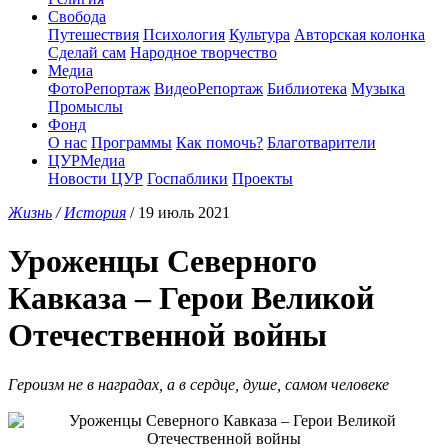
Свобода
Путешествия
Психология
Культура
Авторская колонка
Сделай сам
Народное творчество
Медиа
ФотоРепортаж
ВидеоРепортаж
Библиотека
Музыка
Промыслы
Фонд
О нас
Программы
Как помочь?
Благотварители
ЦУРМедиа
Новости ЦУР
Госпаблики
Проекты
Жизнь
/
История
/ 19 июль 2021
Уроженцы Северного
Кавказа – Герои Великой
Отечественной войны
Героизм не в наградах, а в сердце, душе, самом человеке