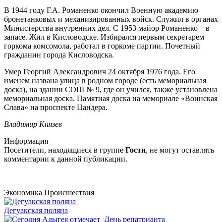
В 1944 году Г.А. Романенко окончил Военную академию
бронетанковых и механизированных войск. Служил в органах
Министерства внутренних дел. С 1953 майор Романенко – в
запасе. Жил в Кисловодске. Избирался первым секретарем
горкома комсомола, работал в горкоме партии. Почетный
гражданин города Кисловодска.
Умер Георгий Александрович 24 октября 1976 года. Его
именем названа улица в родном городе (есть мемориальная
доска), на здании СОШ № 9, где он учился, также установлена
мемориальная доска. Памятная доска на мемориале «Воинская
Слава» на проспекте Цандера.
Владимир Князев
Информация
Посетители, находящиеся в группе
Гости
, не могут оставлять
комментарии к данной публикации.
Экономика
Происшествия
Дегуакская поляна