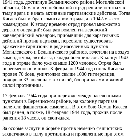
1941 года, достигнув Белыничского района Могилёвской
области, Осман и его небольшой отряд решили остаться в
тылу врага и начать активные партизанские действия. Тогда
Касаев был избран комиссаром отряда, а в 1942-м – его
командиром. К этому времени отряд провел множество
дерзких операций: был разгромлен гитлеровский
кавалерийский эскадрон, прибывший для карательных
действий против партизан, перестали существовать
вражеские гарнизоны в ряде населенных пунктов
Могилевского и Белыничского районов, взлетали на воздух
комендатуры, автобазы, склады боеприпасов. К концу 1943
года в отряде было уже свыше 1200 человек. Отряд был
переименован в полк. К февралю 1944 года полк Касаева
провел 70 боев, уничтожил свыше 1000 гитлеровцев,
подорвав 33 эшелона с техникой, боеприпасами и живой
силой противника.
17 февраля 1944 года при переходе между населенными
пунктами в Березинском районе, на колонну партизан
налетели фашистские самолеты. В этом бою Осман Касаев
был ранен, а позже, 18 февраля 1944 года, прожив после
ранения 18 часов, он скончался.
За особые заслуги в борьбе против немецко-фашистских
захватчиков в тылу противника и проявленные при этом