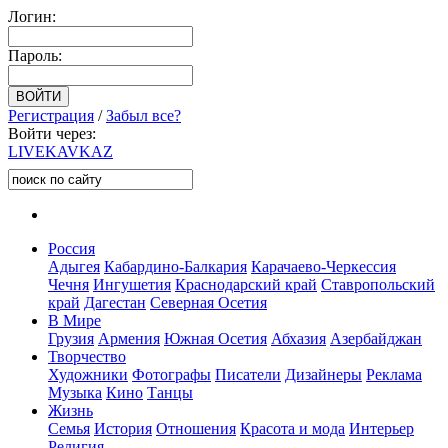
Логин:
Пароль:
Регистрация
/
Забыл все?
Войти через:
LIVE
KAVKAZ
Россия
Адыгея
Кабардино-Балкария
Карачаево-Черкессия
Чечня
Ингушетия
Краснодарский край
Ставропольский
край
Дагестан
Северная Осетия
В Мире
Грузия
Армения
Южная Осетия
Абхазия
Азербайджан
Творчество
Художники
Фотографы
Писатели
Дизайнеры
Реклама
Музыка
Кино
Танцы
Жизнь
Семья
История
Отношения
Красота и мода
Интерьер
Религия