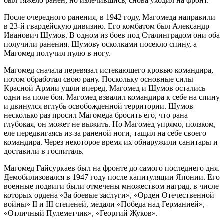
был тяжело ранен, но излечившись, снова уходил на фронт.
После очередного ранения, в 1942 году, Магомеда направили
в 23-й гвардейскую дивизию. Его комбатом был Александр
Иванович Шумов. В одном из боев под Сталинградом они оба
получили ранения. Шумову осколками посекло спину, а
Магомед получил пулю в ногу.
Магомед сначала перевязал истекающего кровью командира,
потом обработал свою рану. Поскольку основные силы
Красной Армии ушли вперед, Магомед и Шумов остались
одни на поле боя. Магомед взвалил командира к себе на спину
и двинулся вглубь освобожденной территории. Шумов
несколько раз просил Магомеда бросить его, что рана
глубокая, он может не выжить. Но Магомед упрямо, ползком,
еле передвигаясь из-за раненой ноги, тащил на себе своего
командира. Через некоторое время их обнаружили санитары и
доставили в госпиталь.
Магомед Гайсуркаев был на фронте до самого последнего дня.
Демобилизовался в 1947 году после капитуляции Японии. Его
военные подвиги были отмечены множеством наград, в числе
которых ордена «За боевые заслуги», «Орден Отечественной
войны» II и III степеней, медали «Победа над Германией»,
«Отличный Пулеметчик», «Георгий Жуков».