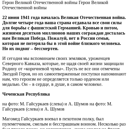
Герои Великой Отечественной войны Герои Великой
Отечественной войны
22 июня 1941 года началась Великая Отечественная война.
Долгие четыре года наша страна отдавала все свои силы
для борьбы с фашистской Германией. Кровью и потом,
жизнями десятков миллионов наших сограждан досталась
нам Великая Победа. Пожалуй, нет в России семьи,
которая не потеряла бы в этой войне близкого человека.
Но их подвиг – бессмертен.
И сегодня мы вспоминаем своих земляков, уроженцев
Северного Кавказа, которые, не щадя своей жизни защищали
Родину от «коричневой чумы». Пусть не все они отмечены
Звездой Героя, но их самоотверженные поступки напоминают
нам, что героизм не определяется только орденом или
медалью. Он – в сердце, в душе, в самом человеке.
Чеченская Республика
на фото: М. Гайсуркаев (слева) и А. Шумов на фото: М.
Гайсуркаев (слева) и А. Шумов
Магомед Гайсуркаев воевал в пехотном полку, был
пулеметчиком, смелым и бесстрашным воином. Несколько раз