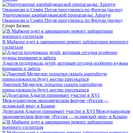
Уничтожение азербайджанской пропаганды: Арцрун
Ованнисян и Семён Пегов прогулялись по Физули (видео)
Спорт
Бизнес
В Майкопе идет к завершению ремонт лаборатории военного
госпиталя
Адыгея поддержала детей, которым сегодня особенно нужны
внимание и забота
Дмитрий Медведев: попытки скрыть партийную
принадлежность будут жестко пресекаться
Делегация Адыгеи принимает участие в XVI Международном
экономическом форуме «Россия — исламский мир» в Казани
В Майкопе идет к завершению ремонт лаборатории военного