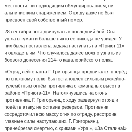
местности, ни подходящим обмундированием, ни
альпинистким снаряжением. Отряду даже не был
присвоен свой собственный номер.
28 сентября рота двинулась в последний бой. Она
ушла в туман и больше никто ее никогда не увидел. У
них была поставлена задача наступать на «Приют 11»
и овладеть им. Что случилось далее можно узнать из
боевого донесения 214-го кавалерийского полка.
«Отряд лейтенанта Г. Григорьянца продвигался вперёд
по снежному полю, был остановлен сильным ружейно-
пулемётным огнём противника с командных высот в
районе «Приюта-11». Натолкнувшись на огонь
противника, Г. Григорьянц с ходу развернул отряд и
повёл в атаку, не оставив резервов. Противник
сосредоточил всю массу огня по отряду, расстроив
главные силы наступающих. Г. Григорьянц,
пренебрегая смертью, с криками «Ура!», «За Сталина!»