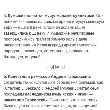
4. Кумыки являются мусулманами-суннитами
. Они
одними из первых на Кавказе приняли мусульманскую
веру — еще в 8 веке, а полная исламизация
завершилась к 12 веку. И кумыкские религиозные
проповедники сыграли огромную роль в деле
распространения Ислама среди других кавказских
народов — чеченцев, дагестанцев, карачаево-
балкарцев, ингушей.
[img]"[/img]
5. Известный режиссер Андрей Тарковский
,
создатель таких культовых в свое время фильмов, как
"Сталкер", "Зеркало", "Андрей Рублев", считал себя
последним
наследником кумыкских князей —
шамхалов Тарковских
. Считается, что в его генах
была еще и польская составляющая, но на прямой