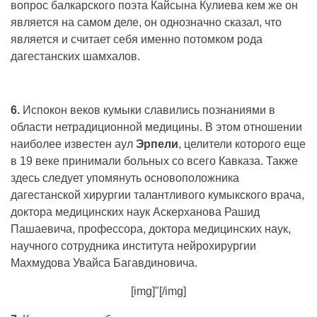
вопрос балкарского поэта Кайсына Кулиева кем же он
является на самом деле, он однозначно сказал, что
является и считает себя именно потомком рода
дагестанских шамхалов.
6.
Испокон веков кумыки славились познаниями в
области нетрадиционной медицины. В этом отношении
наиболее известен аул
Эрпели
, целители которого еще
в 19 веке принимали больных со всего Кавказа. Также
здесь следует упомянуть основоположника
дагестанской хирургии талантливого кумыкского врача,
доктора медицинских наук Аскерханова Рашид
Пашаевича, профессора, доктора медицинских наук,
научного сотрудника института нейрохирургии
Махмудова Увайса Багавдиновича.
[img]"[/img]