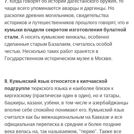
7
. Когда говорят об истории дагестанского оружия, то
чаще всего упоминаются аварцы и даргинцы. Но
раскопки древних могильников, свидетельства
историков и путешественников прошлого говорят, что и
кумыки владели секретом изготовления булатной
стали.
А носить кумыкские кинжалы, особенно
сделанные старым Базалаем, считалось особой
честью. Несколько таких работ хранятся в
Государственном историческом музее в Москве.
8. Кумыкский язык относится к кипчакской
подгруппе
тюркского языка и наиболее близок к
киргизскому (практически один в один), но и татары,
башкиры, казахи, узбеки, в том числе и азербайджанцы
вполне себе спокойно понимают его. Кумыкский язык
считался как бы межнациональным на Кавказе и вся
официальная переписка в средние и более поздние
века велась на, так называемом, "тюркю". Также все