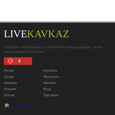
LIVE
KAVKAZ
Copyright © Живой Кавказ 2018-2026. Все права защищены. Проект
Медиа Холдинга "НатПресс".
3
Россия
Контакты
Грузия
Франшиза
Армения
Реклама
Абхазия
Фонд
Осетия
Партнеры