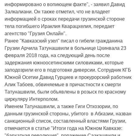
информировано о вопиющем факте", - заявил Давид
Залкалиани. Он также отметил, что не владеет
информацией о сроках передачи грузинской стороне
тела погибшего Ираклия Кварацхелия, передает
агентство "Грузия Онлайн".
Ранее "Кавказский узел" писал о гибели гражданина
Грузии Арчила Татунашвили в больнице Цхинвала 23
февраля 2018 года, на следующий день после
задержания южноосетинскими силовиками, которые
заподозрили его в подготовке диверсии. Сотрудник КГБ
Южной Осетии Давид Гурциев и прокурорский работник
Алик Табоев, обвиняемые в причастности к смерти
Татунашвили, были объявлены в розыск по красному
циркуляру Интерполом.
Именем Татунашвили, а также Гиги Отхозории, по
данным грузинской стороны, убитого в Абхазии, назван
санкционный список, составленный властями Грузии,
отмечается в статье "Итоги года на Южном Кавказе:
"бархатная революция", поражение Саакашвили и