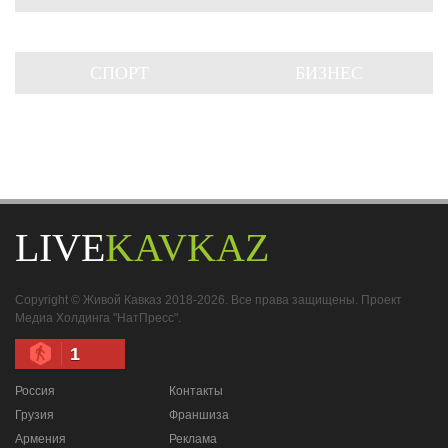
СПОРТ
БИЗНЕС
LIVE
KAVKAZ
Copyright © Живой Кавказ 2018-2026. Все права защищены. Проект
Медиа Холдинга "НатПресс".
1
Россия
Контакты
Грузия
Франшиза
Армения
Реклама