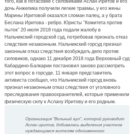
того, как в потасовке с силовиками Аслан Иритов и его
дочь Анжелика получили легкие травмы, у его жены
Марины Иритовой оказался сломан палец, а у брата
Беслана Иритова - ребро. Юристы "Комитета против
пыток" 20 июля 2018 года подали жалобу в
Нальчикский городской суд, потребовав признать отказ
следствия незаконным. Нальчикский горсуд признал
законным отказ следствия возбуждать дело против
силовиков, однако 11 декабря 2018 года Верховный суд
Кабардино-Балкарии постановил заново рассмотреть
этот вопрос в горсуде. 11 января представитель
активиста сообщил, что Нальчикский горсуд вновь
признал незаконным отказ следствия от уголовного
преследования правоохранителей, которые применили
физическую силу к Аслану Иритову и его родным.
Организация "Вольный аул", которой руководит
Аслан иритов, добивалась выделения участков
нуждающимся жителям одноименного