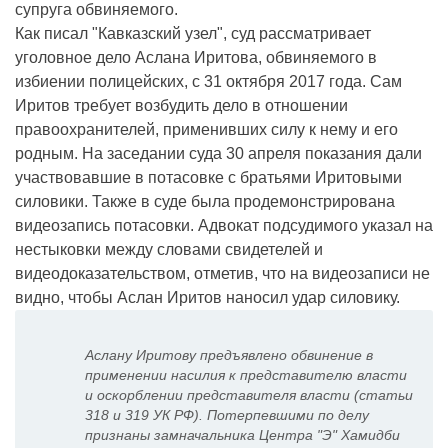
супруга обвиняемого.
Как писал "Кавказский узел", суд рассматривает
уголовное дело Аслана Иритова, обвиняемого в
избиении полицейских, с 31 октября 2017 года. Сам
Иритов требует возбудить дело в отношении
правоохранителей, применивших силу к нему и его
родным. На заседании суда 30 апреля показания дали
участвовавшие в потасовке с братьями Иритовыми
силовики. Также в суде была продемонстрирована
видеозапись потасовки. Адвокат подсудимого указал на
нестыковки между словами свидетелей и
видеодоказательством, отметив, что на видеозаписи не
видно, чтобы Аслан Иритов наносил удар силовику.
Аслану Иритову предъявлено обвинение в
применении насилия к представителю власти
и оскорблении представителя власти (статьи
318 и 319 УК РФ). Потерпевшими по делу
признаны замначальника Центра "Э" Хамидби