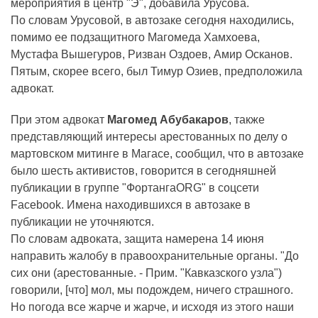
мероприятия в центр "Э", добавила Урусова.
По словам Урусовой, в автозаке сегодня находились,
помимо ее подзащитного Магомеда Хамхоева,
Мустафа Вышегуров, Ризван Оздоев, Амир Осканов.
Пятым, скорее всего, был Тимур Озиев, предположила
адвокат.
При этом адвокат
Магомед Абубакаров
, также
представляющий интересы арестованных по делу о
мартовском митинге в Магасе, сообщил, что в автозаке
было шесть активистов, говорится в сегодняшней
публикации в группе "ФортангаORG" в соцсети
Facebook. Имена находившихся в автозаке в
публикации не уточняются.
По словам адвоката, защита намерена 14 июня
направить жалобу в правоохранительные органы. "До
сих они (арестованные. - Прим. "Кавказского узла")
говорили, [что] мол, мы подождем, ничего страшного.
Но погода все жарче и жарче, и исходя из этого наши