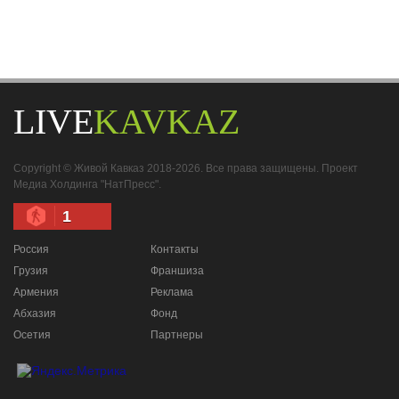
LIVE
KAVKAZ
Copyright © Живой Кавказ 2018-2026. Все права защищены. Проект
Медиа Холдинга "НатПресс".
1
Россия
Контакты
Грузия
Франшиза
Армения
Реклама
Абхазия
Фонд
Осетия
Партнеры