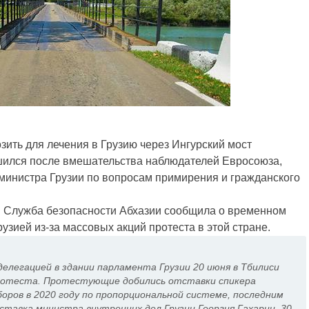
зить для лечения в Грузию через Ингурский мост
шился после вмешательства наблюдателей Евросоюза,
министра Грузии по вопросам примирения и гражданского
юня Служба безопасности Абхазии сообщила о временном
узией из-за массовых акций протеста в этой стране.
 делегацией в здании парламента Грузии 20 июня в Тбилиси
ротеста. Протестующие добились отставки спикера
оров в 2020 году по пропорциональной системе, последним
тавка министра внутренних дел Грузии Георгия Гахарии. 30