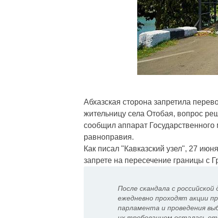
Абхазская сторона запретила перево
жительницу села Отобая, вопрос ре
сообщил аппарат Государственного 
равноправия.
Как писал "Кавказский узел", 27 и
запрете на пересечение границы с Гр
После скандала с российской
ежедневно проходят акции п
парламента и проведения выб
их требованием осталась отс