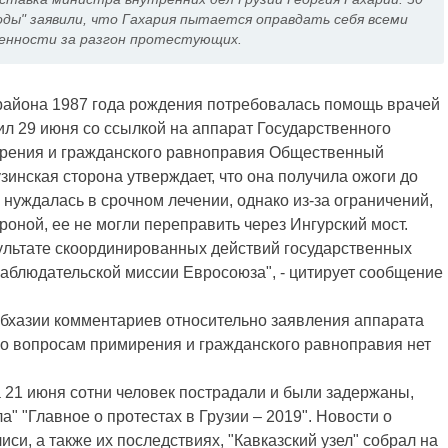
ды" заявили, что Гахария пытается оправдать себя всеми
енности за разгон протестующих.
района 1987 года рождения потребовалась помощь врачей
ил 29 июня со ссылкой на аппарат Государственного
ирения и гражданского равноправия Общественный
узинская сторона утверждает, что она получила ожоги до
 нуждалась в срочном лечении, однако из-за ограничений,
роной, ее не могли переправить через Ингурский мост.
зультате скоординированных действий государственных
наблюдательской миссии Евросоюза", - цитирует сообщение
бхазии комментариев относительно заявления аппарата
по вопросам примирения и гражданского равноправия нет
 21 июня сотни человек пострадали и были задержаны,
ла" "Главное о протестах в Грузии – 2019". Новости о
си, а также их последствиях, "Кавказский узел" собрал на