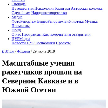
Свобода
Путешествия
Психология
Культура
Авторская колонка
Сделай сам
Народное творчество
Медиа
ФотоРепортаж
ВидеоРепортаж
Библиотека
Музыка
Промыслы
Фонд
О нас
Программы
Как помочь?
Благотварители
ЦУРМедиа
Новости ЦУР
Госпаблики
Проекты
В Мире
/
Абхазия
/ 29 июль 2019
Масштабные учения
ракетчиков прошли на
Северном Кавказе и в
Южной Осетии