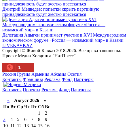
Дмитрий Медведев: попытки скрыть партийную
принадлежность будут жестко пресекаться
Делегация Адыгеи принимает участие в XVI Международном
экономическом форуме «Россия — исламский мир» в Казани
LIVE
KAVKAZ
Copyright © Живой Кавказ 2018-2026. Все права защищены.
Проект Медиа Холдинга "НатПресс".
1
Россия
Грузия
Армения
Абхазия
Осетия
Контакты
Франшиза
Реклама
Фонд
Партнеры
Контакты
Проекты
Реклама
Фонд
Партнеры
«
Август 2026 »
Пн
Вт
Ср
Чт
Пт
Сб
Вс
1
2
3
4
5
6
7
8
9
10
11
12
13
14
15
16