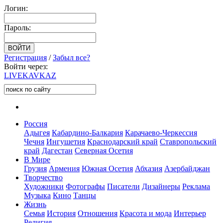
Логин:
Пароль:
Регистрация
/
Забыл все?
Войти через:
LIVE
KAVKAZ
Россия
Адыгея
Кабардино-Балкария
Карачаево-Черкессия
Чечня
Ингушетия
Краснодарский край
Ставропольский
край
Дагестан
Северная Осетия
В Мире
Грузия
Армения
Южная Осетия
Абхазия
Азербайджан
Творчество
Художники
Фотографы
Писатели
Дизайнеры
Реклама
Музыка
Кино
Танцы
Жизнь
Семья
История
Отношения
Красота и мода
Интерьер
Религия