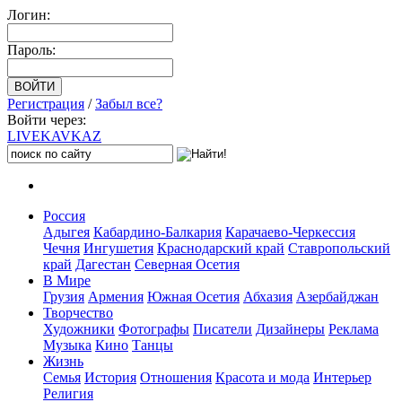
Логин:
Пароль:
Регистрация
/
Забыл все?
Войти через:
LIVE
KAVKAZ
Россия
Адыгея
Кабардино-Балкария
Карачаево-Черкессия
Чечня
Ингушетия
Краснодарский край
Ставропольский
край
Дагестан
Северная Осетия
В Мире
Грузия
Армения
Южная Осетия
Абхазия
Азербайджан
Творчество
Художники
Фотографы
Писатели
Дизайнеры
Реклама
Музыка
Кино
Танцы
Жизнь
Семья
История
Отношения
Красота и мода
Интерьер
Религия