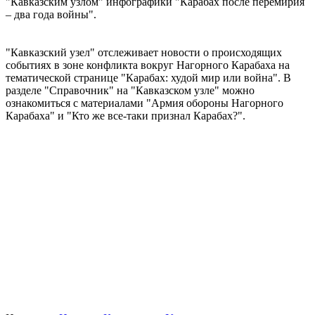
"Кавказским узлом" инфографики "Карабах после перемирия
– два года войны".
"Кавказский узел" отслеживает новости о происходящих
событиях в зоне конфликта вокруг Нагорного Карабаха на
тематической странице "Карабах: худой мир или война". В
разделе "Справочник" на "Кавказском узле" можно
ознакомиться с материалами "Армия обороны Нагорного
Карабаха" и "Кто же все-таки признал Карабах?".