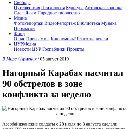
Свобода
Путешествия
Психология
Культура
Авторская колонка
Сделай сам
Народное творчество
Медиа
ФотоРепортаж
ВидеоРепортаж
Библиотека
Музыка
Промыслы
Фонд
О нас
Программы
Как помочь?
Благотварители
ЦУРМедиа
Новости ЦУР
Госпаблики
Проекты
В Мире
/
Армения
/ 05 август 2019
Нагорный Карабах насчитал
90 обстрелов в зоне
конфликта за неделю
Азербайджанские солдаты с 28 июля по 3 августа сделали