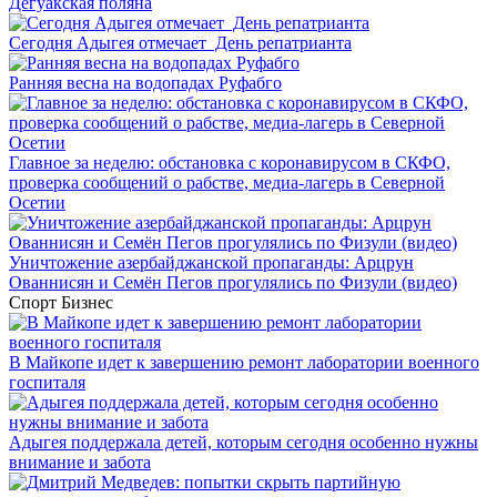
Дегуакская поляна
Сегодня Адыгея отмечает День репатрианта
Ранняя весна на водопадах Руфабго
Главное за неделю: обстановка с коронавирусом в СКФО,
проверка сообщений о рабстве, медиа-лагерь в Северной
Осетии
Уничтожение азербайджанской пропаганды: Арцрун
Ованнисян и Семён Пегов прогулялись по Физули (видео)
Спорт
Бизнес
В Майкопе идет к завершению ремонт лаборатории военного
госпиталя
Адыгея поддержала детей, которым сегодня особенно нужны
внимание и забота