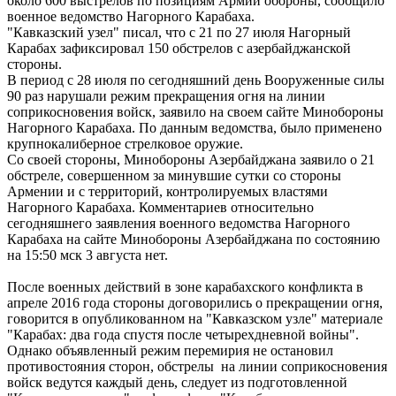
около 600 выстрелов по позициям Армии обороны, сообщило
военное ведомство Нагорного Карабаха.
"Кавказский узел" писал, что с 21 по 27 июля Нагорный
Карабах зафиксировал 150 обстрелов с азербайджанской
стороны.
В период с 28 июля по сегодняшний день Вооруженные силы
90 раз нарушали режим прекращения огня на линии
соприкосновения войск, заявило на своем сайте Минобороны
Нагорного Карабаха. По данным ведомства, было применено
крупнокалиберное стрелковое оружие.
Со своей стороны, Минобороны Азербайджана заявило о 21
обстреле, совершенном за минувшие сутки со стороны
Армении и с территорий, контролируемых властями
Нагорного Карабаха. Комментариев относительно
сегодняшнего заявления военного ведомства Нагорного
Карабаха на сайте Минобороны Азербайджана по состоянию
на 15:50 мск 3 августа нет.
После военных действий в зоне карабахского конфликта в
апреле 2016 года стороны договорились о прекращении огня,
говорится в опубликованном на "Кавказском узле" материале
"Карабах: два года спустя после четырехдневной войны".
Однако объявленный режим перемирия не остановил
противостояния сторон, обстрелы на линии соприкосновения
войск ведутся каждый день, следует из подготовленной