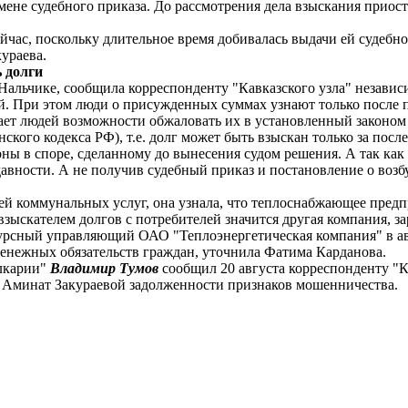
тмене судебного приказа. До рассмотрения дела взыскания приос
час, поскольку длительное время добивалась выдачи ей судебног
ураева.
 долги
 Нальчике, сообщила корреспонденту "Кавказского узла" незав
 При этом люди о присужденных суммах узнают только после при
ет людей возможности обжаловать их в установленный законом 
ского кодекса РФ), т.е. долг может быть взыскан только за после
оны в споре, сделанному до вынесения судом решения. А так как
 давности. А не получив судебный приказ и постановление о во
лей коммунальных услуг, она узнала, что теплоснабжающее пред
взыскателем долгов с потребителей значится другая компания, за
рсный управляющий ОАО "Теплоэнергетическая компания" в авгу
енежных обязательств граждан, уточнила Фатима Карданова.
лкарии"
Владимир Тумов
сообщил 20 августа корреспонденту "Ка
й Аминат Закураевой задолженности признаков мошенничества.