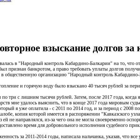
овторное взыскание долгов за
алась в "Народный контроль Кабардино-Балкарии" на то, что от
был признан банкротом, а право требовать уплаты долгов получ
 в общественную организацию "Народный контроль Кабардино-Ба
отопление и горячую воду было взыскано 40 тысяч рублей за перио
о три с лишним тысячи рублей. Затем, после 2017 года, когда 
арств мне удалось выяснить, что в конце 2017 года мировым суд
который я уже оплатила - с 2011 по 2014 год, и за период с 2008
жалобе, копия которой имеется в распоряжении "Кавказского узла
 ей не направлялся, из-за чего она не могла своевременно оспори
оставлено время для добровольного исполнения судебного прика
нность за 2011-2014 годы, написала нальчанка, указав, что все