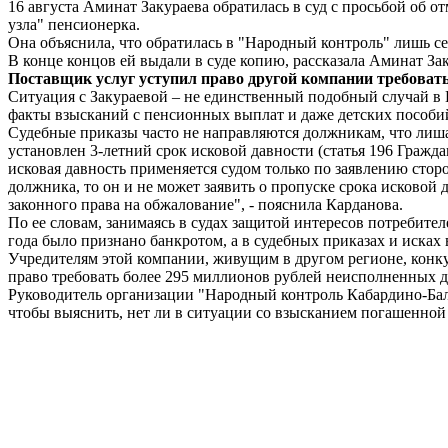
16 августа Аминат Закураева обратилась в суд с просьбой об о
узла" пенсионерка.
Она объяснила, что обратилась в "Народный контроль" лишь сей
В конце концов ей выдали в суде копию, рассказала Аминат Зак
Поставщик услуг уступил право другой компании требовать
Ситуация с Закураевой – не единственный подобный случай в
факты взысканий с пенсионных выплат и даже детских пособий.
Судебные приказы часто не направляются должникам, что лиша
установлен 3-летний срок исковой давности (статья 196 Граждан
исковая давность применяется судом только по заявлению стор
должника, то он и не может заявить о пропуске срока исковой
законного права на обжалование", - пояснила Карданова.
По ее словам, занимаясь в судах защитой интересов потребите
года было признано банкротом, а в судебных приказах и исках 
Учредителям этой компании, живущим в другом регионе, конку
право требовать более 295 миллионов рублей неисполненных д
Руководитель организации "Народный контроль Кабардино-Ба
чтобы выяснить, нет ли в ситуации со взысканием погашенно