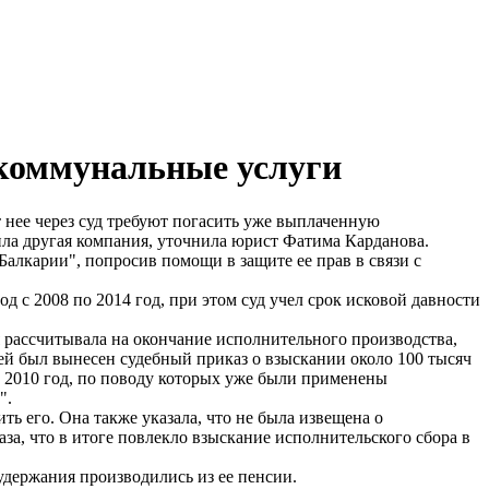
 коммунальные услуги
 нее через суд требуют погасить уже выплаченную
ила другая компания, уточнила юрист Фатима Карданова.
лкарии", попросив помощи в защите ее прав в связи с
д с 2008 по 2014 год, при этом суд учел срок исковой давности
я рассчитывала на окончание исполнительного производства,
ьей был вынесен судебный приказ о взыскании около 100 тысяч
 по 2010 год, по поводу которых уже были применены
".
ть его. Она также указала, что не была извещена о
за, что в итоге повлекло взыскание исполнительского сбора в
 удержания производились из ее пенсии.