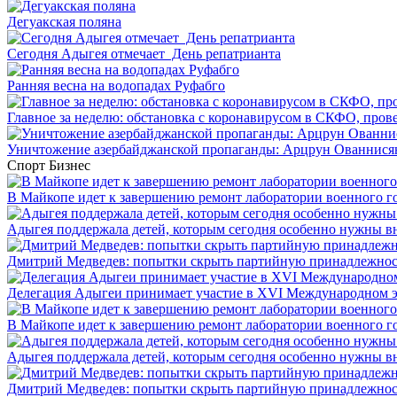
Дегуакская поляна
Сегодня Адыгея отмечает День репатрианта
Ранняя весна на водопадах Руфабго
Главное за неделю: обстановка с коронавирусом в СКФО, прове
Уничтожение азербайджанской пропаганды: Арцрун Ованнисян
Спорт
Бизнес
В Майкопе идет к завершению ремонт лаборатории военного г
Адыгея поддержала детей, которым сегодня особенно нужны в
Дмитрий Медведев: попытки скрыть партийную принадлежность
Делегация Адыгеи принимает участие в XVI Международном э
В Майкопе идет к завершению ремонт лаборатории военного г
Адыгея поддержала детей, которым сегодня особенно нужны в
Дмитрий Медведев: попытки скрыть партийную принадлежность