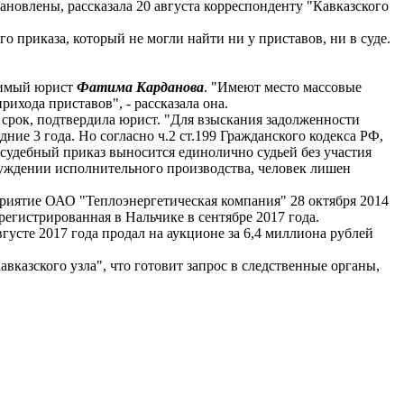
тановлены, рассказала 20 августа корреспонденту "Кавказского
о приказа, который не могли найти ни у приставов, ни в суде.
исимый юрист
Фатима Карданова
. "Имеют место массовые
хода приставов", - рассказала она.
срок, подтвердила юрист. "Для взыскания задолженности
дние 3 года. Но согласно ч.2 ст.199 Гражданского кодекса РФ,
 судебный приказ выносится единолично судьей без участия
збуждении исполнительного производства, человек лишен
приятие ОАО "Теплоэнергетическая компания" 28 октября 2014
регистрированная в Нальчике в сентябре 2017 года.
сте 2017 года продал на аукционе за 6,4 миллиона рублей
вказского узла", что готовит запрос в следственные органы,