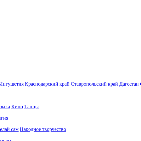
Ингушетия
Краснодарский край
Ставропольский край
Дагестан
зыка
Кино
Танцы
игия
елай сам
Народное творчество
ыслы