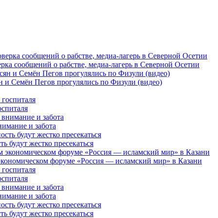
рка сообщений о рабстве, медиа-лагерь в Северной Осетии
 и Семён Пегов прогулялись по Физули (видео)
оспиталя
нимание и забота
 будут жестко пресекаться
кономическом форуме «Россия — исламский мир» в Казани
оспиталя
нимание и забота
 будут жестко пресекаться