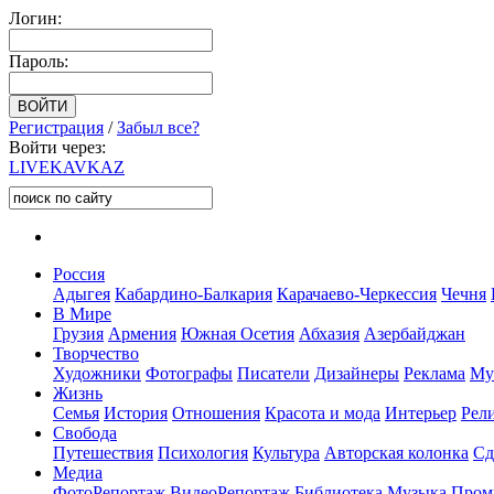
Логин:
Пароль:
Регистрация
/
Забыл все?
Войти через:
LIVE
KAVKAZ
Россия
Адыгея
Кабардино-Балкария
Карачаево-Черкессия
Чечня
В Мире
Грузия
Армения
Южная Осетия
Абхазия
Азербайджан
Творчество
Художники
Фотографы
Писатели
Дизайнеры
Реклама
Му
Жизнь
Семья
История
Отношения
Красота и мода
Интерьер
Рел
Свобода
Путешествия
Психология
Культура
Авторская колонка
Сд
Медиа
ФотоРепортаж
ВидеоРепортаж
Библиотека
Музыка
Пром