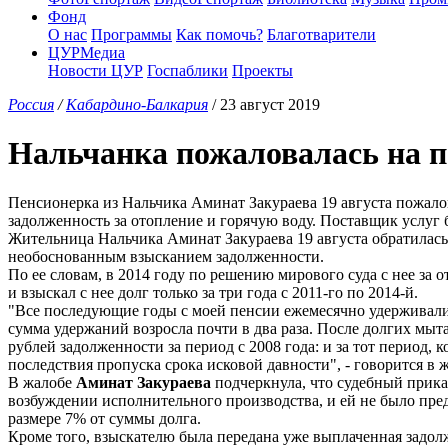
Фонд
О нас
Программы
Как помочь?
Благотварители
ЦУРМедиа
Новости ЦУР
Госпаблики
Проекты
Россия
/
Кабардино-Балкария
/ 23 август 2019
Нальчанка пожаловалась на п
Пенсионерка из Нальчика Аминат Закураева 19 августа пожалов
задолженность за отопление и горячую воду. Поставщик услуг 
Жительница Нальчика Аминат Закураева 19 августа обратилась
необоснованным взысканием задолженности.
По ее словам, в 2014 году по решению мирового суда с нее за 
и взыскал с нее долг только за три года с 2011-го по 2014-й.
"Все последующие годы с моей пенсии ежемесячно удерживали п
сумма удержаний возросла почти в два раза. После долгих мыт
рублей задолженности за период с 2008 года: и за тот период, 
последствия пропуска срока исковой давности", - говорится в 
В жалобе
Аминат Закураева
подчеркнула, что судебный приказ
возбуждении исполнительного производства, и ей не было пред
размере 7% от суммы долга.
Кроме того, взыскателю была передана уже выплаченная задолже