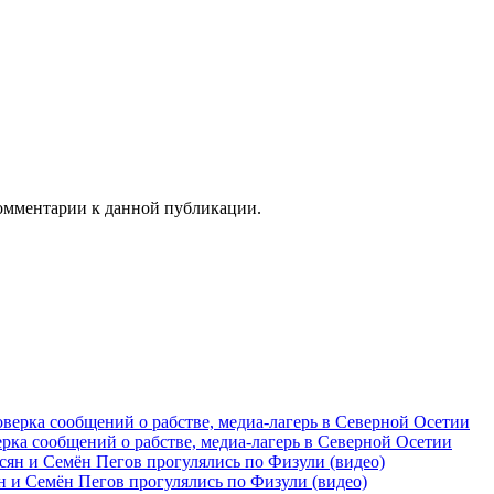
 комментарии к данной публикации.
рка сообщений о рабстве, медиа-лагерь в Северной Осетии
 и Семён Пегов прогулялись по Физули (видео)