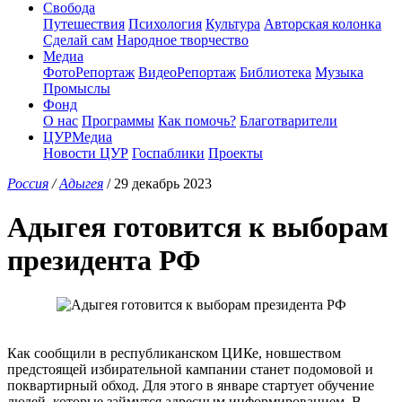
Свобода
Путешествия
Психология
Культура
Авторская колонка
Сделай сам
Народное творчество
Медиа
ФотоРепортаж
ВидеоРепортаж
Библиотека
Музыка
Промыслы
Фонд
О нас
Программы
Как помочь?
Благотварители
ЦУРМедиа
Новости ЦУР
Госпаблики
Проекты
Россия
/
Адыгея
/ 29 декабрь 2023
Адыгея готовится к выборам
президента РФ
Как сообщили в республиканском ЦИКе, новшеством
предстоящей избирательной кампании станет подомовой и
поквартирный обход. Для этого в январе стартует обучение
людей, которые займутся адресным информированием. В