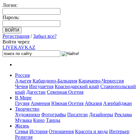
Логин:
Пароль:
Регистрация
/
Забыл все?
Войти через:
LIVE
KAVKAZ
Россия
Адыгея
Кабардино-Балкария
Карачаево-Черкессия
Чечня
Ингушетия
Краснодарский край
Ставропольский
край
Дагестан
Северная Осетия
В Мире
Грузия
Армения
Южная Осетия
Абхазия
Азербайджан
Творчество
Художники
Фотографы
Писатели
Дизайнеры
Реклама
Музыка
Кино
Танцы
Жизнь
Семья
История
Отношения
Красота и мода
Интерьер
Религия