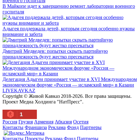
В Майкопе идет к завершению ремонт лаборатории военного
госпиталя
Адыгея поддержала детей, которым сегодня особенно нужны
внимание и забота
Дмитрий Медведев: попытки скрыть партийную
принадлежность будут жестко пресекаться
Делегация Адыгеи принимает участие в XVI Международном
экономическом форуме «Россия — исламский мир» в Казани
LIVE
KAVKAZ
Copyright © Живой Кавказ 2018-2026. Все права защищены.
Проект Медиа Холдинга "НатПресс".
1
Россия
Грузия
Армения
Абхазия
Осетия
Контакты
Франшиза
Реклама
Фонд
Партнеры
Контакты
Проекты
Реклама
Фонд
Партнеры