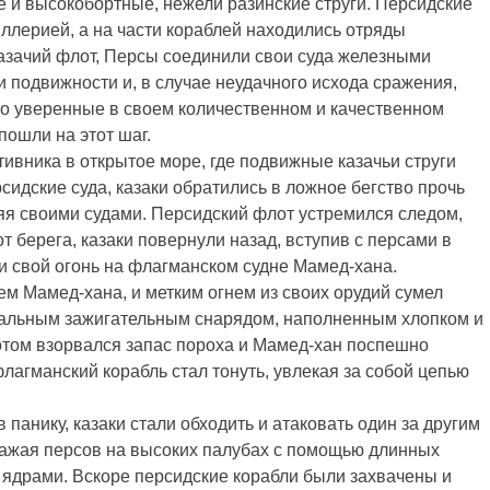
е и высокобортные, нежели разинские струги. Персидские
ллерией, а на части кораблей находились отряды
казачий флот, Персы соединили свои суда железными
и подвижности и, в случае неудачного исхода сражения,
но уверенные в своем количественном и качественном
пошли на этот шаг.
ивника в открытое море, где подвижные казачьи струги
идские суда, казаки обратились в ложное бегство прочь
ляя своими судами. Персидский флот устремился следом,
от берега, казаки повернули назад, вступив с персами в
и свой огонь на флагманском судне Мамед-хана.
лем Мамед-хана, и метким огнем из своих орудий сумел
иальным зажигательным снарядом, наполненным хлопком и
отом взорвался запас пороха и Мамед-хан поспешно
лагманский корабль стал тонуть, увлекая за собой цепью
панику, казаки стали обходить и атаковать один за другим
оражая персов на высоких палубах с помощью длинных
ядрами. Вскоре персидские корабли были захвачены и