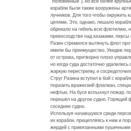
"половинные"), но все более крупны
корабли были также вооружены арти
лучников. Для того чтобы окружить 
цепями, Это, однако, лишало корабл
обрекало на гибель всю флотилию, 
превосходстве над казаками, персы 
Разин стремился вытянуть флот прот
имели бы преимущество. Увидев перс
от острова, притворно плохо управ
но когда суда достаточно удалились 
жаркую перестрелку, и сосредоточил
Струг Разина вступил в бой с кораб
поразить вражеский флагман, спец
нефтью. На бусе вспыхнул пожар, п
перешёл на другое судно. Горящий ф
соседнее судно.
Используя начавшуюся среди персов 
их корабли, прицепляясь к ним и п
жердей с привязанными пушечными 