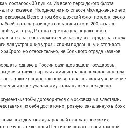
кам досталось 33 пушки. Из всего персидского флота
али от казаков. На одном из них спасся Мамед-хан, но его
 к казакам. Всего в том бою шахский флот потерял около
раблей, потери разинцев составили около 200 казаков.
й победы, отряд Разина пережил ряд поражений от
знав всю опасность нахождения казацкого отряда на своих
ги для устранения угрозы своим подданным и стягивать
и храброго, но относительно, не большого отряда казаков
ершать, однако в России разинцев ждали государевы
льцев», а также царская администрация недовольная тем,
заков, а также продолжающийся голод, вызвали увеличение
соединиться к удачливому атаману в его походе на
аргументы, чтобы договориться с московскими властями.
едставлял из себя достаточно грозную, закаленную в боях
 своим походом международный скандал, все же их
, в результате которой Персия лишилась своей крупной