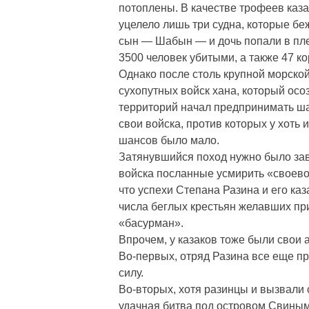
потоплены. В качестве трофеев каза
уцелело лишь три судна, которые беж
сын — Шабын — и дочь попали в плен
3500 человек убитыми, а также 47 ко
Однако после столь крупной морско
сухопутных войск хана, который осо
территорий начал предпринимать ша
свои войска, против которых у хоть 
шансов было мало.
Затянувшийся поход нужно было зав
войска посланные усмирить «своево
что успехи Степана Разина и его ка
числа беглых крестьян желавших при
«басурман».
Впрочем, у казаков тоже были свои 
Во-первых, отряд Разина все еще пр
силу.
Во-вторых, хотя разинцы и вызвали
удачная битва под островом Свиным