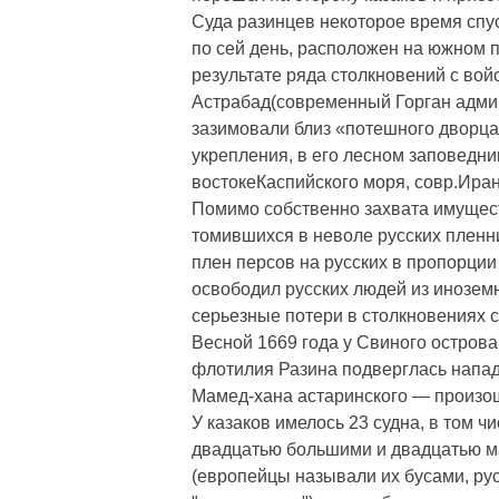
Суда разинцев некоторое время спус
по сей день, расположен на южном п
результате ряда столкновений с вой
Астрабад(современный Горган админ
зазимовали близ «потешного дворц
укрепления, в его лесном заповедни
востокеКаспийского моря, совр.Иран
Помимо собственно захвата имущес
томившихся в неволе русских пленни
плен персов на русских в пропорции
освободил русских людей из иноземн
серьезные потери в столкновениях 
Весной 1669 года у Свиного острова(
флотилия Разина подверглась напа
Мамед-хана астаринского — произош
У казаков имелось 23 судна, в том ч
двадцатью большими и двадцатью ма
(европейцы называли их бусами, рус