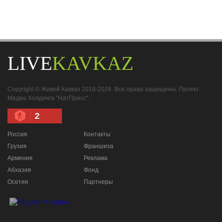
LIVE
KAVKAZ
Copyright © Живой Кавказ 2018-2026. Все права защищены. Проект
Медиа Холдинга "НатПресс".
2
Россия
Контакты
Грузия
Франшиза
Армения
Реклама
Абхазия
Фонд
Осетия
Партнеры