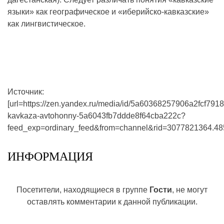
языки» как географическое и «иберийско-кавказские»
как лингвистическое.
Источник:
[url=https://zen.yandex.ru/media/id/5a60368257906a2fcf7918
kavkaza-avtohonny-5a6043fb7ddde8f64cba222c?
feed_exp=ordinary_feed&from=channel&rid=3077821364.485
ИНФОРМАЦИЯ
Посетители, находящиеся в группе
Гости
, не могут
оставлять комментарии к данной публикации.