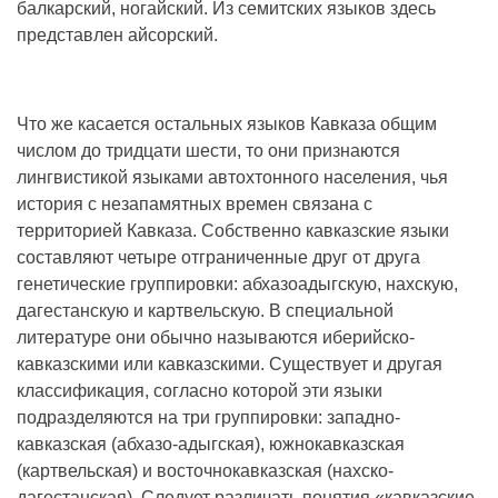
балкарский, ногайский. Из семитских языков здесь
представлен айсорский.
Что же касается остальных языков Кавказа общим
числом до тридцати шести, то они признаются
лингвистикой языками автохтонного населения, чья
история с незапамятных времен связана с
территорией Кавказа. Собственно кавказские языки
составляют четыре отграниченные друг от друга
генетические группировки: абхазоадыгскую, нахскую,
дагестанскую и картвельскую. В специальной
литературе они обычно называются иберийско-
кавказскими или кавказскими. Существует и другая
классификация, согласно которой эти языки
подразделяются на три группировки: западно-
кавказская (абхазо-адыгская), южнокавказская
(картвельская) и восточнокавказская (нахско-
дагестанская). Следует различать понятия «кавказские