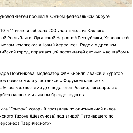
руководителей прошел в Южном федеральном округе⠀
10 и 11 июня и собрала 200 участников из Южного
ной Республики, Луганской Народной Республики, Херсонской
амовом комплексе «Новый Херсонес». Рядом с древним
тийский город, поражающий посетителей своими масштабом и
дра Поблинкова, модератор ФКР Кирилл Иванов и куратор
отов познакомили участников с Форумом классных
а!», возможностями для педагогов России, поговорили о
рбезопасности и личном бренде педагога.⠀
кле “Грифон”, который поставлен по одноименной пьесе
ского Тихона (Шевкунова) под эгидой Патриаршего по
Херсонеса Таврического». ⠀