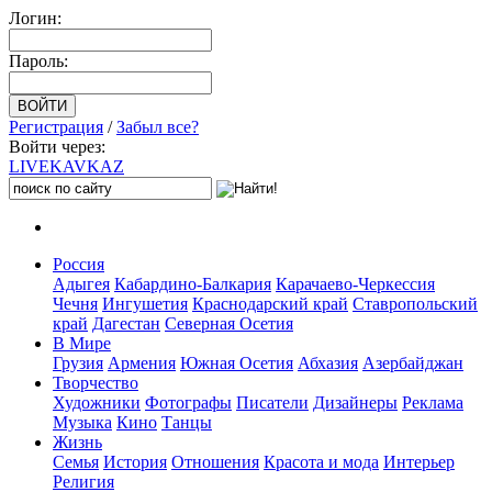
Логин:
Пароль:
Регистрация
/
Забыл все?
Войти через:
LIVE
KAVKAZ
Россия
Адыгея
Кабардино-Балкария
Карачаево-Черкессия
Чечня
Ингушетия
Краснодарский край
Ставропольский
край
Дагестан
Северная Осетия
В Мире
Грузия
Армения
Южная Осетия
Абхазия
Азербайджан
Творчество
Художники
Фотографы
Писатели
Дизайнеры
Реклама
Музыка
Кино
Танцы
Жизнь
Семья
История
Отношения
Красота и мода
Интерьер
Религия