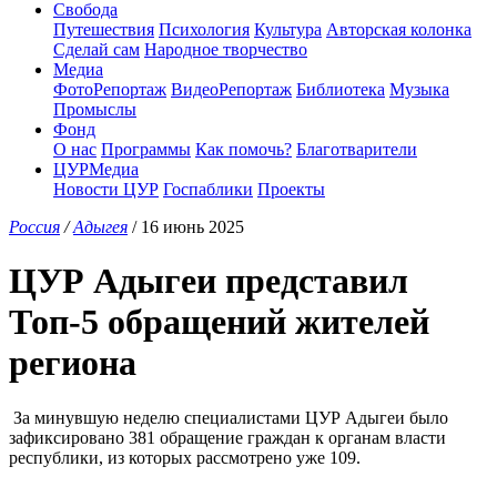
Свобода
Путешествия
Психология
Культура
Авторская колонка
Сделай сам
Народное творчество
Медиа
ФотоРепортаж
ВидеоРепортаж
Библиотека
Музыка
Промыслы
Фонд
О нас
Программы
Как помочь?
Благотварители
ЦУРМедиа
Новости ЦУР
Госпаблики
Проекты
Россия
/
Адыгея
/ 16 июнь 2025
ЦУР Адыгеи представил
Топ-5 обращений жителей
региона
За минувшую неделю специалистами ЦУР Адыгеи было
зафиксировано 381 обращение граждан к органам власти
республики, из которых рассмотрено уже 109.