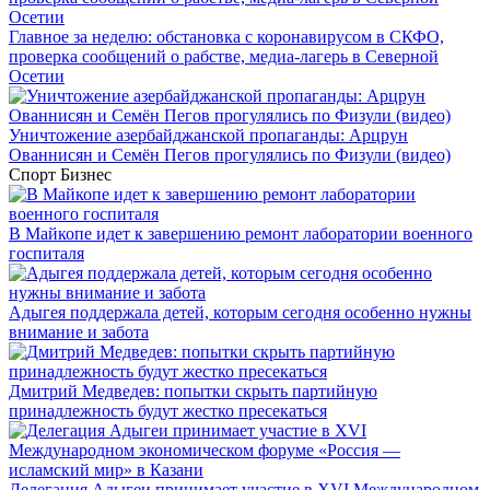
Главное за неделю: обстановка с коронавирусом в СКФО,
проверка сообщений о рабстве, медиа-лагерь в Северной
Осетии
Уничтожение азербайджанской пропаганды: Арцрун
Ованнисян и Семён Пегов прогулялись по Физули (видео)
Спорт
Бизнес
В Майкопе идет к завершению ремонт лаборатории военного
госпиталя
Адыгея поддержала детей, которым сегодня особенно нужны
внимание и забота
Дмитрий Медведев: попытки скрыть партийную
принадлежность будут жестко пресекаться
Делегация Адыгеи принимает участие в XVI Международном