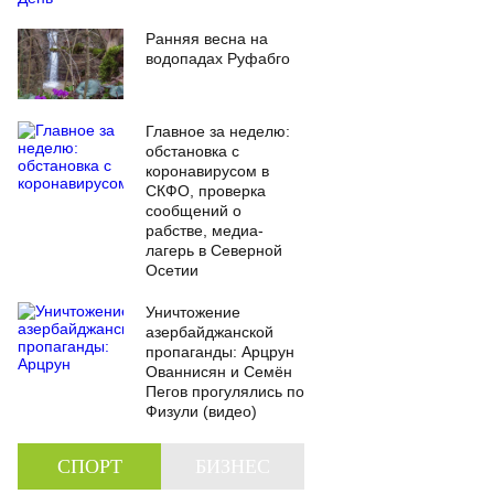
Ранняя весна на
водопадах Руфабго
Главное за неделю:
обстановка с
коронавирусом в
СКФО, проверка
сообщений о
рабстве, медиа-
лагерь в Северной
Осетии
Уничтожение
азербайджанской
пропаганды: Арцрун
Ованнисян и Семён
Пегов прогулялись по
Физули (видео)
СПОРТ
БИЗНЕС